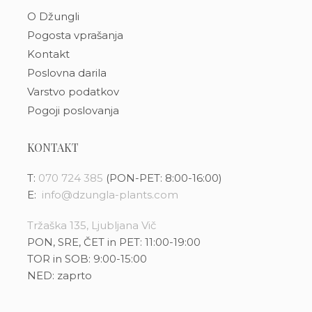
O Džungli
Pogosta vprašanja
Kontakt
Poslovna darila
Varstvo podatkov
Pogoji poslovanja
KONTAKT
T:
070 724 385
(PON-PET: 8:00-16:00)
E:
info@dzungla-plants.com
Tržaška 135, Ljubljana Vič
PON, SRE, ČET in PET: 11:00-19:00
TOR in SOB: 9:00-15:00
NED: zaprto