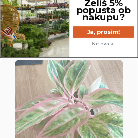
Želiš 5%
popusta ob
12 cm
nakupu?
Ja, prosim!
Ne hvala.