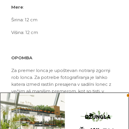
Mere
:
Širina: 12 cm
Višina: 12 cm
OPOMBA
Za premer lonca je upoštevan notranji zgornji
rob lonca. Za potrebe fotografiranja je lahko
katera izmed rastlin presajena v sadilni lonec z
večjim ali manjšim premerom, kot so tisti, v
katerih so prodajane.