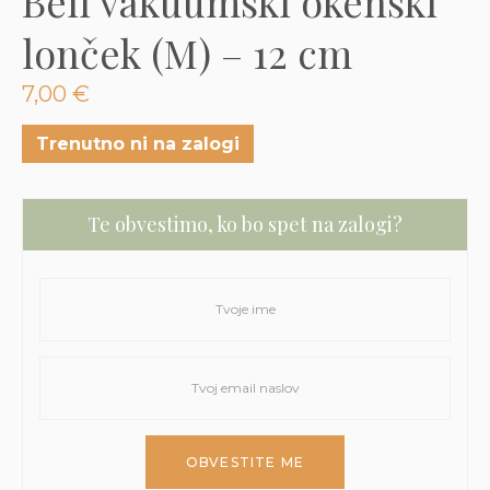
Beli vakuumski okenski
3D tiskani lonci
Preberi prispevek
,00
€
lonček (M) – 12 cm
Dodaj v košarico
7,00
€
Trenutno ni na zalogi
Te obvestimo, ko bo spet na zalogi?