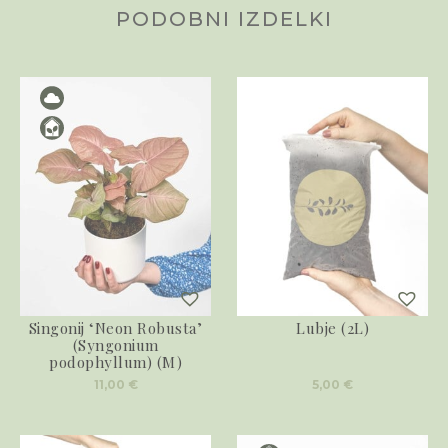
PODOBNI IZDELKI
Singonij ‘Neon Robusta’
Lubje (2L)
(Syngonium
podophyllum) (M)
11,00
€
5,00
€