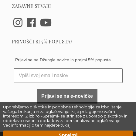
ZABAVNE STVARI
PRIVOŠČI SI 5% POPUSTA!
Prijavi se na Džungla novice in prejmi 5% popusta
Prijavi se na e-novičke
Uporabljamo piškotke in podobne tehnologije za izboljšanje
vašega brskanja in za oglaševanje, ki je prilagojeno vašim
interesom. Z izbiro »Sprejmi« se strinjate z uporabo piškotkov in
obdelavo osebnih podatkov za personalizirano oglaševanje.
Več informacij o tem najdete
tukaj
.
Sprejmi