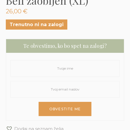
Beli zaobljen (XL)
3D tiskani lonci
Preberi prispevek
,00
€
26,00
€
Dodaj v košarico
Trenutno ni na zalogi
Te obvestimo, ko bo spet na zalogi?
Dodaj na seznam želja