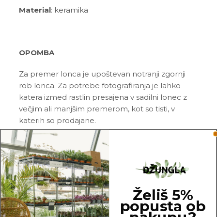
Material
: keramika
OPOMBA
Za premer lonca je upoštevan notranji zgornji
rob lonca. Za potrebe fotografiranja je lahko
katera izmed rastlin presajena v sadilni lonec z
večjim ali manjšim premerom, kot so tisti, v
katerih so prodajane.
23.5 cm
Želiš 5%
popusta ob