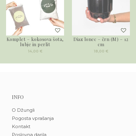
Komplet – kokosova šota,
Diaz lonec – črn (M) – 12
lubje in perlit
cm
14,00
€
18,00
€
INFO
O Džungli
Pogosta vprašanja
Kontakt
Poslovna darila