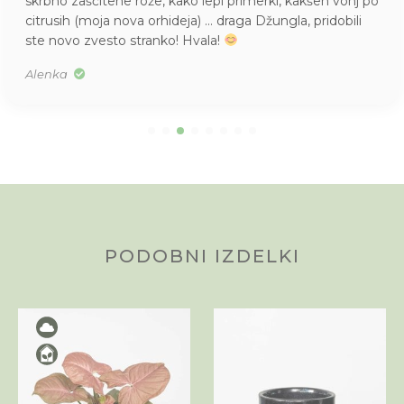
skrbno zaščitene rože, kako lepi primerki, kakšen vonj po
citrusih (moja nova orhideja) … draga Džungla, pridobili
ste novo zvesto stranko! Hvala!
Alenka
PODOBNI IZDELKI