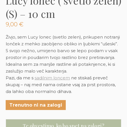
Lucy lonec ( svetlo zelen)
3D tiskani lonci
Preberi prispevek
,00
€
(S) – 10 cm
Dodaj v košarico
9,00
€
Živjo, sem Lucy lonec (svetlo zelen), prikupen notranji
lonček z mehko zaobljeno obliko in ljubkimi “ušeski”.
S svojo nežno, umirjeno barvo se lepo podam v vsak
prostor in poudarim tvojo rastlino brez pretiravanja.
Idealna sem za manjše rastline ali potaknjence, ki si
zaslužijo malo več karakterja.
Pazi, da me s
sadilnim loncem
ne stiskaš preveč
skupaj – naj med nama ostane vsaj za prst prostora,
da lahko oba normalno dihava.
Trenutno ni na zalogi
Te obvestimo, ko bo spet na zalogi?