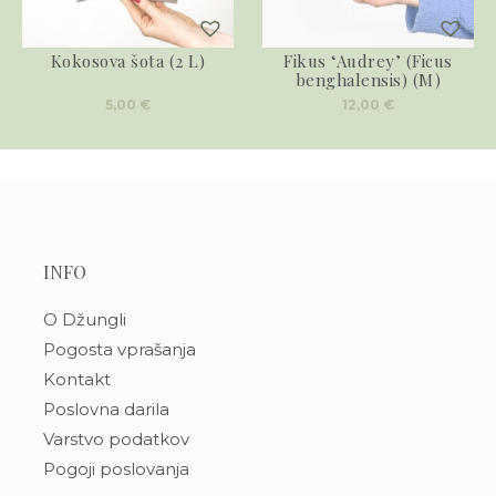
Kokosova šota (2 L)
Fikus ‘Audrey’ (Ficus
benghalensis) (M)
5,00
€
12,00
€
INFO
O Džungli
Pogosta vprašanja
Kontakt
Poslovna darila
Varstvo podatkov
Pogoji poslovanja