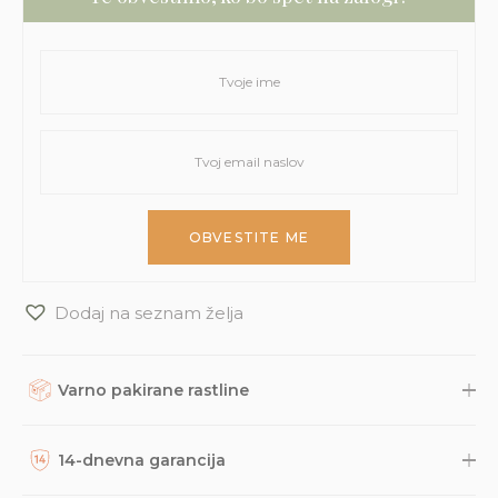
Dodaj na seznam želja
Varno pakirane rastline
Rastline, dodatke in druge naročene izdelke skrbno
zapakiramo v varno in trajnostno embalažo. Nato so naravnost
14-dnevna garancija
iz naše trgovine s kurirsko službo DPD odposlani na tvoj naslov.