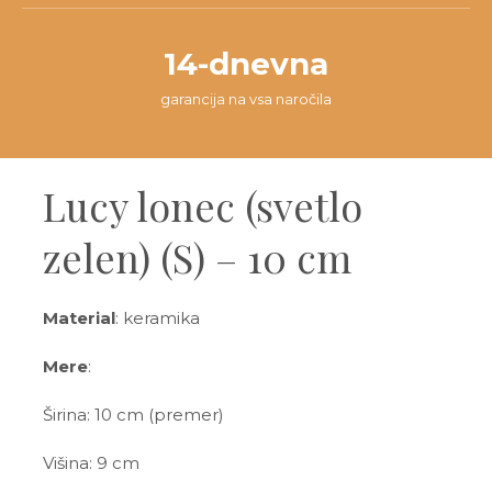
14-dnevna
garancija na vsa naročila
Lucy lonec (svetlo
zelen) (S) – 10 cm
Material
: keramika
Mere
:
Širina: 10 cm (premer)
Višina: 9 cm