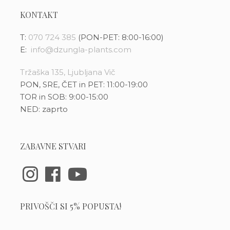
KONTAKT
T:
070 724 385
(PON-PET: 8:00-16:00)
E:
info@dzungla-plants.com
Tržaška 135, Ljubljana Vič
PON, SRE, ČET in PET: 11:00-19:00
TOR in SOB: 9:00-15:00
NED: zaprto
ZABAVNE STVARI
PRIVOŠČI SI 5% POPUSTA!