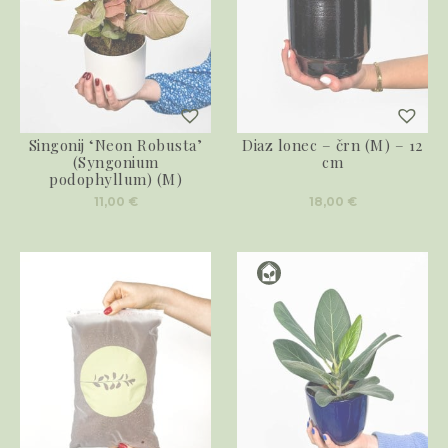
Singonij ‘Neon Robusta’
Diaz lonec – črn (M) – 12
(Syngonium
cm
podophyllum) (M)
11,00
€
18,00
€