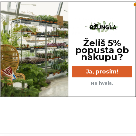
OPOMBA
Za premer lonca je upoštevan notranji zgornji
del lonca. Za potrebe fotografiranja je lahko
katera izmed rastlin presajena v sadilni lonec z
Želiš 5%
večjim ali manjšim premerom, kot so tisti, v
popusta ob
katerih so prodajane.
nakupu?
Ja, prosim!
Ne hvala.
10 cm