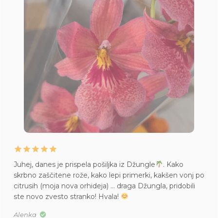
Juhej, danes je prispela pošiljka iz Džungle
. Kako
skrbno zaščitene rože, kako lepi primerki, kakšen vonj po
citrusih (moja nova orhideja) … draga Džungla, pridobili
ste novo zvesto stranko! Hvala!
Alenka