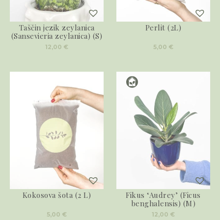
Taščin jezik zeylanica
Perlit (2L)
(Sansevieria zeylanica) (S)
12,00
€
5,00
€
Kokosova šota (2 L)
Fikus ‘Audrey’ (Ficus
benghalensis) (M)
5,00
€
12,00
€