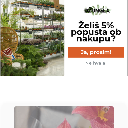
Želiš 5%
popusta ob
nakupu?
Ja, prosim!
20.5 cm
Ne hvala.