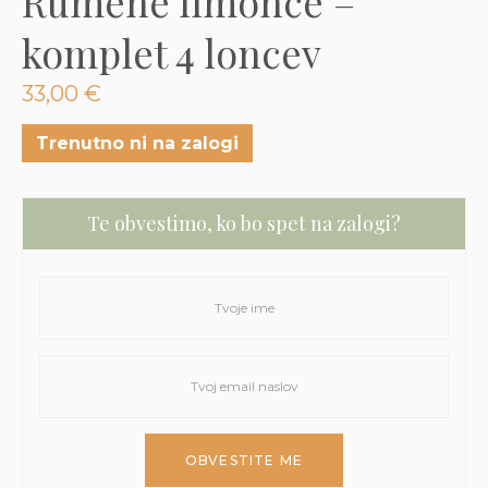
Rumene limonce –
3D tiskani lonci
Preberi prispevek
,00
€
komplet 4 loncev
Dodaj v košarico
33,00
€
Trenutno ni na zalogi
Te obvestimo, ko bo spet na zalogi?