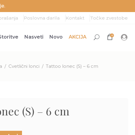
e.
prašanja
Poslovna darila
Kontakt
Točke zvestobe
0
Storitve
Nasveti
Novo
AKCIJA
a
/
Cvetlični lonci
/
Tattoo lonec (S) – 6 cm
onec (S) – 6 cm