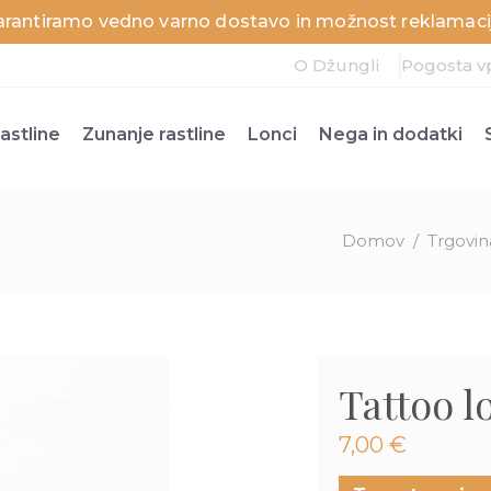
arantiramo vedno varno dostavo in možnost reklamacij
O Džungli
Pogosta v
astline
Zunanje rastline
Lonci
Nega in dodatki
Domov
/
Trgovin
Tattoo l
7,00
€