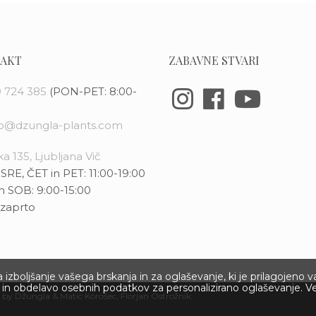
AKT
ZABAVNE STVARI
 724 385
(PON-PET: 8:00-
fo@dzungla-plants.com
a 135, Ljubljana Vič
SRE, ČET in PET: 11:00-19:00
n SOB: 9:00-15:00
zaprto
izboljšanje vašega brskanja in za oglaševanje, ki je prilagojeno 
ov in obdelavo osebnih podatkov za personalizirano oglaševanje. V
 by Džungla &
Matic Korošec
, Florjan Ostrožnik