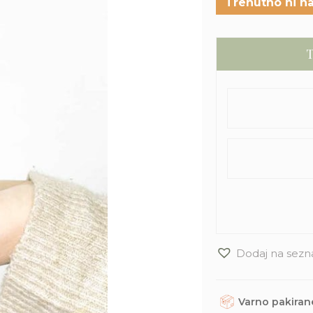
Trenutno ni na
T
Dodaj na sezn
Varno pakirane