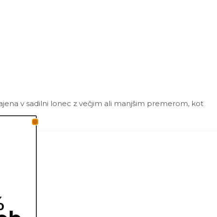
sajena v sadilni lonec z večjim ali manjšim premerom, kot
%