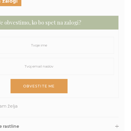
 zalogi
e obvestimo, ko bo spet na zalogi?
am želja
 rastline