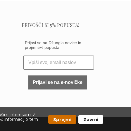
PRIVOŠČI SI 5% POPUSTA!
Prijavi se na Džungla novice in
prejmi 5% popusta
Prijavi se na e-novičke
vašim interesom. Z
Sprejmi
Zavrni
eč informacij o tem