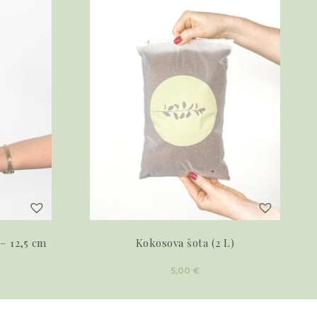
– 12,5 cm
Kokosova šota (2 L)
5,00
€