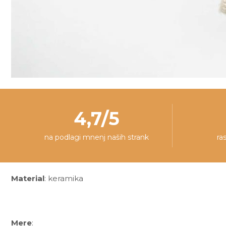
4,7/5
na podlagi mnenj naših strank
ra
Material
: keramika
Mere
: