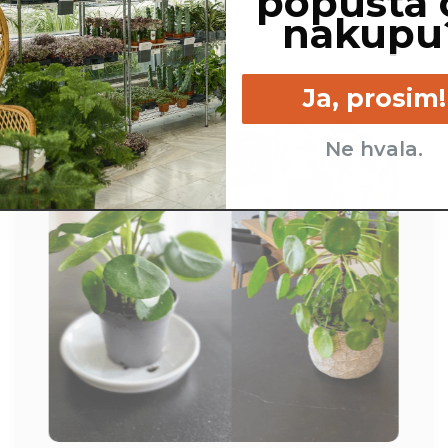
popusta 
nakupu
Ja, prosim!
Ne hvala.