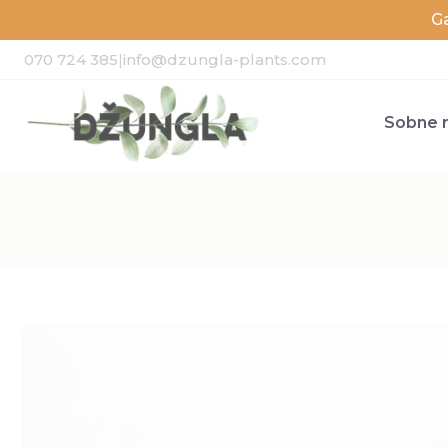
G
070 724 385
|
info@dzungla-plants.com
Sobne r