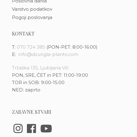
Poslovna darila
Varstvo podatkov
Pogoji poslovanja
KONTAKT
T:
070 724 385
(PON-PET: 8:00-16:00)
E:
info@dzungla-plants.com
Tržaška 135, Ljubljana Vič
PON, SRE, ČET in PET: 11:00-19:00
TOR in SOB: 9:00-15:00
NED: zaprto
ZABAVNE STVARI