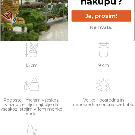
nakupu?
Rastline so v kategorijo Netoksične/prijazne za
živali uvrščene na podlagi dostopnih spletnih
virov. Netoksične rastline so lahko še vedno
Ja, prosim!
toksične za specifično vrsto živali, zato se pred
Ne hvala.
nakupom posvetujte z veterinarjem.
15 cm
9 cm
Pogosto - maram vseskozi
Veliko - posredna in
vlažno zemljo, najbolje da
neposredna sončna svetloba.
vseskozi stojim v 1cm mehke
vode.