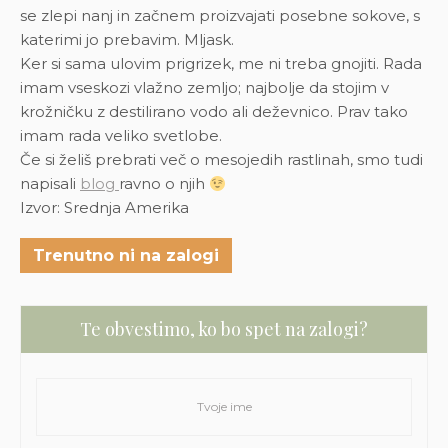
se zlepi nanj in začnem proizvajati posebne sokove, s
katerimi jo prebavim. Mljask.
Ker si sama ulovim prigrizek, me ni treba gnojiti. Rada
imam vseskozi vlažno zemljo; najbolje da stojim v
krožničku z destilirano vodo ali deževnico. Prav tako
imam rada veliko svetlobe.
Če si želiš prebrati več o mesojedih rastlinah, smo tudi
napisali
blog
ravno o njih
Izvor: Srednja Amerika
Trenutno ni na zalogi
Te obvestimo, ko bo spet na zalogi?