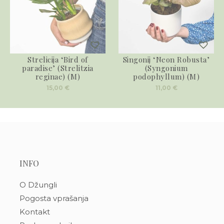
Strelicija ‘Bird of
Singonij ‘Neon Robusta’
paradise’ (Strelitzia
(Syngonium
reginae) (M)
podophyllum) (M)
15,00
€
11,00
€
INFO
O Džungli
Pogosta vprašanja
Kontakt