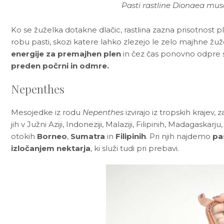
Pasti rastline Dionaea musc
Ko se žuželka dotakne dlačic, rastlina zazna prisotnost 
robu pasti, skozi katere lahko zlezejo le zelo majhne žu
energije za premajhen plen
in čez čas ponovno odpre s
preden počrni in odmre.
Nepenthes
Mesojedke iz rodu
Nepenthes
izvirajo iz tropskih krajev
jih v Južni Aziji, Indoneziji, Malaziji, Filipinih, Madagaskarju
otokih
Borneo
,
Sumatra
in
Filipinih
. Pri njih najdemo
pas
izločanjem nektarja
, ki služi tudi pri prebavi.