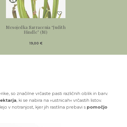
Mesojedka Sarracenia ‘Judith
Hindle’ (M)
19,00
€
rike, so značilne vrčaste pasti različnih oblik in barv.
nektarja
, ki se nabira na »ustnicah« vrčastih listov.
o v notranjost, kjer jih rastlina prebavi s
pomočjo