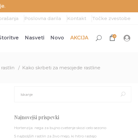
e.
prašanja
Poslovna darila
Kontakt
Točke zvestobe
0
Storitve
Nasveti
Novo
AKCIJA
rastlin
/
Kako skrbeti za mesojede rastline
Search
for:
Najnovejši prispevki
Hortenzija: nega za bujno cvetenje skozi celo sezono
5 najboljših rastlin za živo mejo, ki hitro rastejo