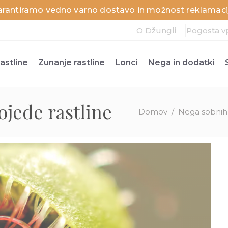
arantiramo vedno varno dostavo in možnost reklamacij
O Džungli
Pogosta v
astline
Zunanje rastline
Lonci
Nega in dodatki
ojede rastline
Domov
/
Nega sobnih 