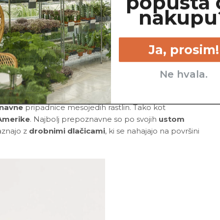
popusta 
nakupu
Ja, prosim!
arracenia. Vir: Džungla Plants
Ne hvala.
znavne
pripadnice mesojedih rastlin. Tako kot
 Amerike
. Najbolj prepoznavne so po svojih
ustom
zaznajo z
drobnimi dlačicami
, ki se nahajajo na površini