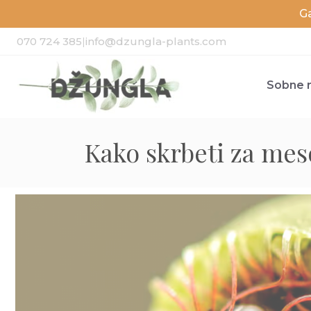
G
070 724 385
|
info@dzungla-plants.com
Sobne r
Kako skrbeti za mes