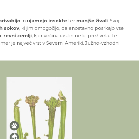
privabijo
in
ujamejo insekte
ter
manjše živali
. Svoj
ih sokov
, ki jim omogočijo, da enostavno posrkajo vse
o-revni zemlji
, kjer večina rastlin ne bi preživela. Te
emer je največ vrst v Severni Ameriki, Južno-vzhodni