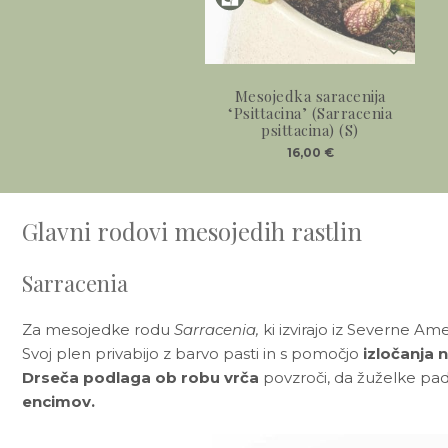
Mesojedka saracenija
‘Psittacina’ (Sarracenia
psittacina) (S)
16,00
€
Glavni rodovi mesojedih rastlin
Sarracenia
Za mesojedke rodu
Sarracenia,
ki izvirajo iz Severne Ame
Svoj plen privabijo z barvo pasti in s pomočjo
izločanja 
Drseča podlaga ob robu vrča
povzroči, da žuželke padej
encimov.