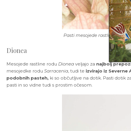
Pasti mesojede rastline rodu S
Dionea
Mesojede rastline rodu
Dionea
veljajo za
najbolj prepo
mesojedke rodu
Sarracenia
, tudi te
izvirajo iz Severne
podobnih pasteh,
ki so občutljive na dotik. Pasti dotik 
pasti in so vidne tudi s prostim očesom.