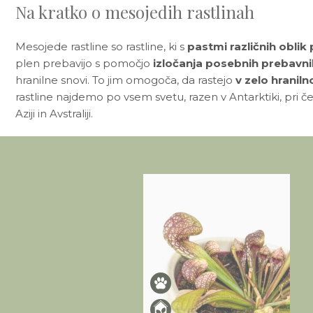
Na kratko o mesojedih rastlinah
Mesojede rastline so rastline, ki s
pastmi različnih oblik 
plen prebavijo s pomočjo
izločanja posebnih prebavn
hranilne snovi. To jim omogoča, da rastejo
v zelo hraniln
rastline najdemo po vsem svetu, razen v Antarktiki, pri č
Aziji in Avstraliji.