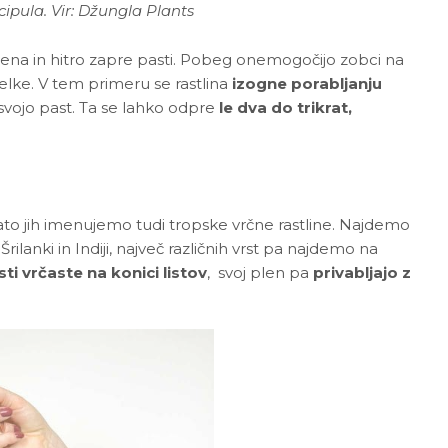
ipula. Vir: Džungla Plants
plena in hitro zapre pasti. Pobeg onemogočijo zobci na
želke. V tem primeru se rastlina
izogne porabljanju
vojo past. Ta se lahko odpre
le dva do trikrat,
, zato jih imenujemo tudi tropske vrčne rastline. Najdemo
, Šrilanki in Indiji, največ različnih vrst pa najdemo na
ti vrčaste na konici listov
, svoj plen pa
privabljajo z