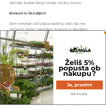
začnejo kukati skozi luknje na dnu lonca.
Bolezni in škodljivci
Sem srednje občutljiva rastlina, tako da me
občasno lahko napadejo bolezni in škodljivci.
Najbolj pogosto me napadejo listne uši in pršice.
Zato me redno pregleduj in me ob znakih
škodljivcev pozdravi z insekticidom ali mešanico
Neem tonika
in vode.
Želiš 5%
Pogoste težave
popusta ob
nakupu?
Odpadanje listov:
svoje liste po navadi
odvržem ob nenadnih spremembah
temperature in nivoja svetlobe, neustreznem
Ja, prosim!
zalivanju, okužbi s škodljivci ali pa tudi po
Ne hvala.
presajanju. Načeloma ti ni potrebno skrbeti,
razen če misliš, da je odpadanje listov posledica