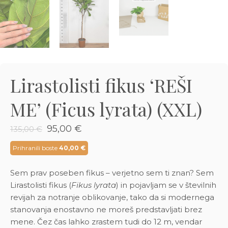
3D tiskani lonci
Preberi prispevek
,00
€
Dodaj v košarico
Lirastolisti fikus ‘REŠI
ME’ (Ficus lyrata) (XXL)
Izvirna
Trenutna
95,00
€
135,00
€
cena
cena
je
je:
Prihranili boste
40,00
€
bila:
95,00 €.
135,00 €.
Sem prav poseben fikus – verjetno sem ti znan? Sem
Lirastolisti fikus (
Fikus lyrata
) in pojavljam se v številnih
revijah za notranje oblikovanje, tako da si modernega
stanovanja enostavno ne moreš predstavljati brez
mene. Čez čas lahko zrastem tudi do 12 m, vendar