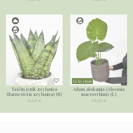
Le še 3 kosi
Taščin jezik zeylanica
Adam alokazija (Alocasia
(Sansevieria zeylanica) (S)
macrorrhiza) (L)
12,00
€
29,00
€