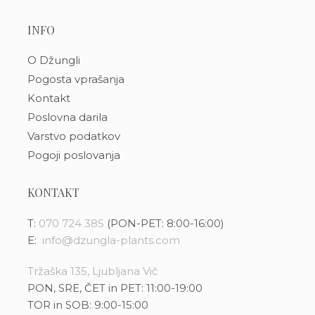
INFO
O Džungli
Pogosta vprašanja
Kontakt
Poslovna darila
Varstvo podatkov
Pogoji poslovanja
KONTAKT
T:
070 724 385
(PON-PET: 8:00-16:00)
E:
info@dzungla-plants.com
Tržaška 135, Ljubljana Vič
PON, SRE, ČET in PET: 11:00-19:00
TOR in SOB: 9:00-15:00