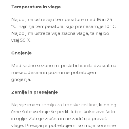
Temperatura in vlaga
Najbolj mi ustrezajo temperature med 16 in 24
°C, najnižja temperatura, ki jo prenesem, je 10 °C.
Najbolj mi ustreza višja zračna vlaga, ta naj bo
vsaj 50 %.
Gnojenje
Med rastno sezono mi priskrbi
hranila
dvakrat na
mesec. Jeseni in pozimi ne potrebujem
gnojenja.
Zemlja in presajanje
Najraje imam
zemljo za tropske rastline
, ki poleg
črne šote vsebuje še perlit, lubje, kokosovo šoto
in oglje. Zato je zračna in ne zadržuje preveč
vlage. Presajanje potrebujem, ko moje korenine