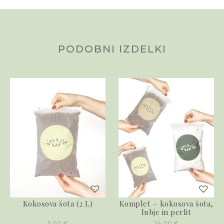
PODOBNI IZDELKI
Kokosova šota (2 L)
Komplet – kokosova šota,
lubje in perlit
5,00
€
14,00
€