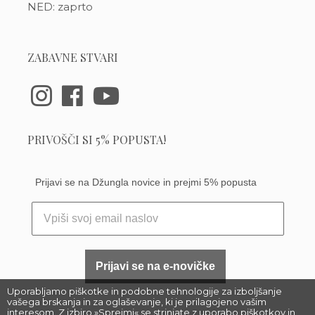
NED: zaprto
ZABAVNE STVARI
PRIVOŠČI SI 5% POPUSTA!
Prijavi se na Džungla novice in prejmi 5% popusta
Prijavi se na e-novičke
Uporabljamo piškotke in podobne tehnologije za izboljšanje
vašega brskanja in za oglaševanje, ki je prilagojeno vašim
interesom. Z izbiro »Sprejmi« se strinjate z uporabo piškotkov in