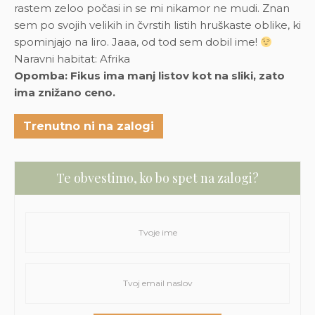
rastem zeloo počasi in se mi nikamor ne mudi. Znan
sem po svojih velikih in čvrstih listih hruškaste oblike, ki
spominjajo na liro. Jaaa, od tod sem dobil ime!
Naravni habitat: Afrika
Opomba: Fikus ima manj listov kot na sliki, zato
ima znižano ceno.
Trenutno ni na zalogi
Te obvestimo, ko bo spet na zalogi?