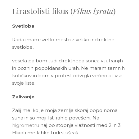
Lirastolisti fikus (
Fikus lyrata
)
Svetloba
Rada imam svetlo mesto z veliko indirektne
svetlobe,
vesela pa bom tudi direktnega sonca v jutranjih
in poznih popoldanskih urah. Ne maram temnih
kotičkov in bom v protest odvrgla večino ali vse
svoje liste.
Zalivanje
Zalij me, ko je moja zemlja skoraj popolnoma
suha in so moji listi rahlo povešeni. Na
higrometru
naj bo stopnja vlažnosti med 2 in 3.
Hkrati me lahko tudi stuširaš.