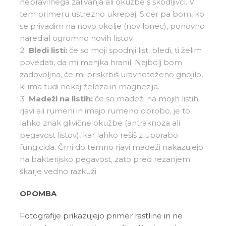
nepravilnega zalivanja ali okužbe s škodljivci. V
tem primeru ustrezno ukrepaj. Sicer pa bom, ko
se privadim na novo okolje (nov lonec), ponovno
naredial ogromno novih listov.
Bledi listi:
če so moji spodnji listi bledi, ti želim
povedati, da mi manjka hranil. Najbolj bom
zadovoljna, če mi priskrbiš uravnoteženo gnojilo,
ki ima tudi nekaj železa in magnezija.
Madeži na listih:
če so madeži na mojih listih
rjavi ali rumeni in imajo rumeno obrobo, je to
lahko znak glivične okužbe (antraknoza ali
pegavost listov), kar lahko rešiš z uporabo
fungicida. Črni do temno rjavi madeži nakazujejo
na bakterijsko pegavost, zato pred rezanjem
škarje vedno razkuži.
OPOMBA
Fotografije prikazujejo primer rastline in ne