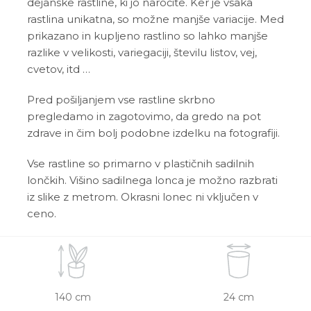
dejanske rastline, ki jo naročite. Ker je vsaka
rastlina unikatna, so možne manjše variacije. Med
prikazano in kupljeno rastlino so lahko manjše
razlike v velikosti, variegaciji, številu listov, vej,
cvetov, itd …
Pred pošiljanjem vse rastline skrbno
pregledamo in zagotovimo, da gredo na pot
zdrave in čim bolj podobne izdelku na fotografiji.
Vse rastline so primarno v plastičnih sadilnih
lončkih. Višino sadilnega lonca je možno razbrati
iz slike z metrom. Okrasni lonec ni vključen v
ceno.
140 cm
24 cm