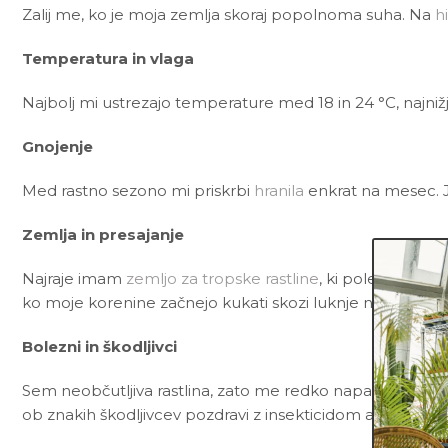
Zalij me, ko je moja zemlja skoraj popolnoma suha. Na
h
Temperatura in vlaga
Najbolj mi ustrezajo temperature med 18 in 24 °C, najnižj
Gnojenje
Med rastno sezono mi priskrbi
hranila
enkrat na mesec. 
Zemlja in presajanje
Najraje imam
zemljo za tropske rastline
, ki poleg črne š
ko moje korenine začnejo kukati skozi luknje na dnu lon
Bolezni in škodljivci
Sem neobčutljiva rastlina, zato me redko napadejo bolezni
ob znakih škodljivcev pozdravi z insekticidom ali mešani