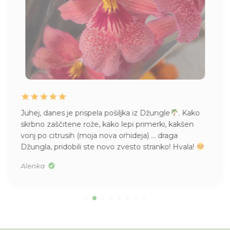
Življenje mame Pileje, kupljene v Džungli. Mladičke
imam pa tudi vsepovsod
Mislim, da sem jo lani
kupila, v S velikosti. Res je bila majhna.
Tea