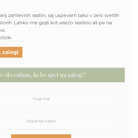
 zahtevnih rastlin, saj uspevam tako v zelo svetlih
orih. Lahko me gojiš kot visečo rastlino ali pa na
ko.
otoki
 zalogi
e obvestimo, ko bo spet na zalogi?