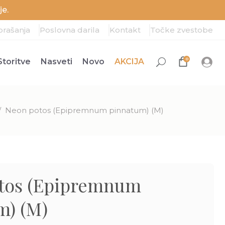
e.
prašanja
Poslovna darila
Kontakt
Točke zvestobe
0
Storitve
Nasveti
Novo
AKCIJA
/
Neon potos (Epipremnum pinnatum) (M)
tos (Epipremnum
m) (M)