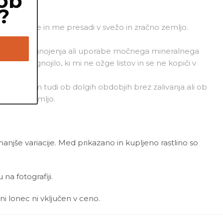
ob
?
te korenine in me presadi v svežo in zračno zemljo.
ekomernega gnojenja ali uporabe močnega mineralnega
še BIO gnojilo, ki mi ne ožge listov in se ne kopiči v
jih izgubim tudi ob dolgih obdobjih brez zalivanja ali ob
 v mojo zemljo.
 manjše variacije. Med prikazano in kupljeno rastlino so
a fotografiji.
ni lonec ni vključen v ceno.