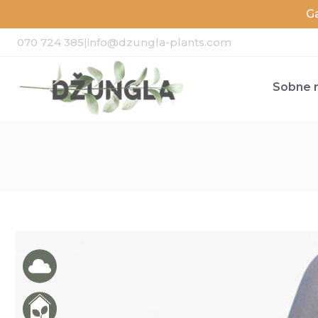
G
070 724 385
|
info@dzungla-plants.com
Sobne r