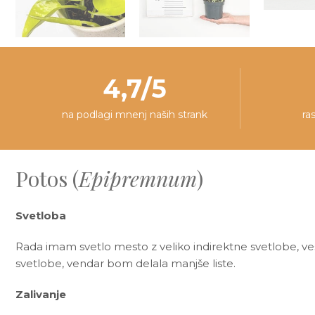
4,7/5
na podlagi mnenj naših strank
ra
Potos (
Epipremnum
)
Svetloba
Rada imam svetlo mesto z veliko indirektne svetlobe, v
svetlobe, vendar bom delala manjše liste.
Zalivanje