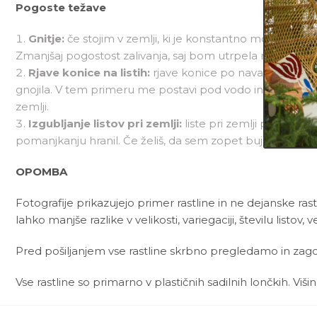
Pogoste težave
Gnitje:
če stojim v zemlji, ki je konstantno mokra, bom
Zmanjšaj pogostost zalivanja, saj bom utrpela manj škode
Rjave konice na listih:
rjave konice po navadi dobim 
gnojila. V tem primeru me postavi pod vodo in pusti, da v
zemlji.
Izgubljanje listov pri zemlji:
liste pri zemlji po navadi
pomanjkanju hranil. Če želiš, da sem zopet bujna tudi pr
OPOMBA
Fotografije prikazujejo primer rastline in ne dejanske rast
lahko manjše razlike v velikosti, variegaciji, številu listov, v
Pred pošiljanjem vse rastline skrbno pregledamo in zagot
Vse rastline so primarno v plastičnih sadilnih lončkih. Viš