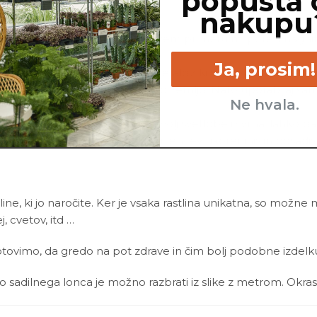
popusta 
nakupu
 reagirala z gnitjem korenin. V tem primeru mi poreži nagni
, če me zalivaš redkeje.
Ja, prosim!
zaradi v zemlji nakopičenih mineralov, ki so posledica pr
oda nekaj časa teče skozi mojo zemljo. Nato uporabljaj samo 
Ne hvala.
 izgubim, kadar ne dobivam dovolj svetlobe iz vrha, lahko pa 
i vrhu, lahko nekaj mojih potaknjencev ukoreniniš in posadiš
line, ki jo naročite. Ker je vsaka rastlina unikatna, so možne
ej, cvetov, itd …
ovimo, da gredo na pot zdrave in čim bolj podobne izdelku n
ino sadilnega lonca je možno razbrati iz slike z metrom. Okras