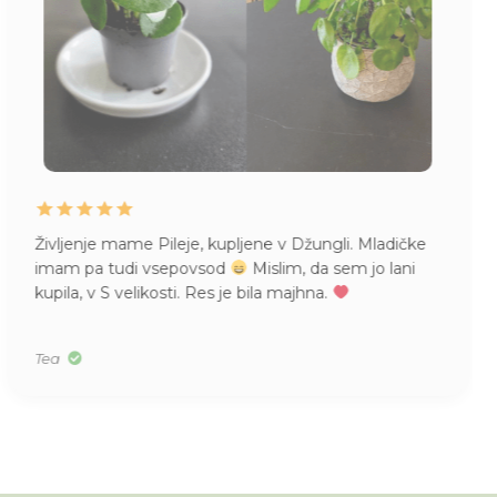
Naročila že večkrat pri vas čudovite različne rožice.
Prispele nepoškodovane, kljub bojazni, da se jim bo
na poti kaj zgodilo. Sedaj rastejo kot nore! Hvala
vsem za vse rožice in nasvete.
Zdenka