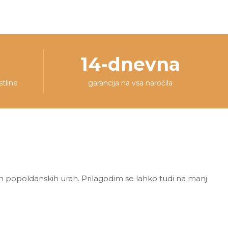
14-dnevna
stline
garancija na vsa naročila
h popoldanskih urah. Prilagodim se lahko tudi na manj