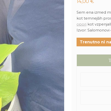
14,00
€
Sem ena izmed manj
kot temnejših prost
opori
kot vzpenjal
Izvor: Salomonovi 
Trenutno ni na
T