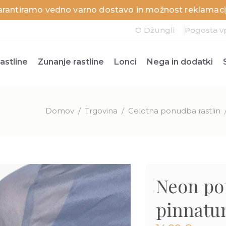
arantiramo vedno varno dostavo in možnost reklamacij
O Džungli
Pogosta v
astline
Zunanje rastline
Lonci
Nega in dodatki
Domov
/
Trgovina
/
Celotna ponudba rastlin
Neon po
pinnatu