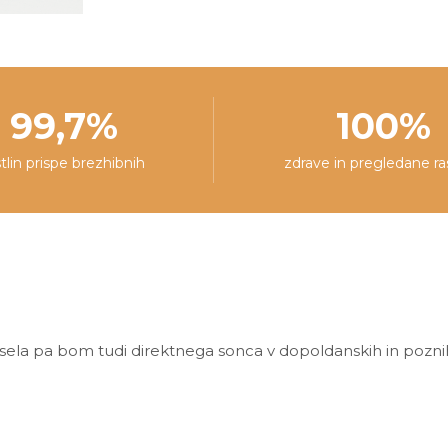
99,7%
100%
stlin prispe brezhibnih
zdrave in pregledane ra
esela pa bom tudi direktnega sonca v dopoldanskih in pozni