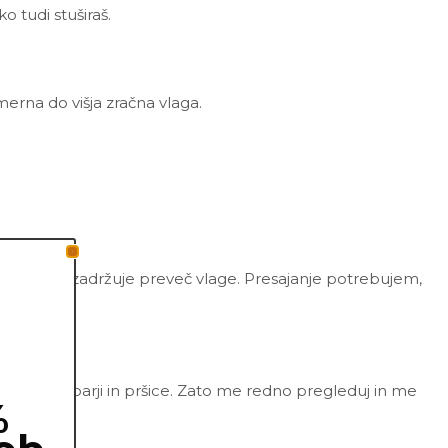
o tudi stuširaš.
merna do višja zračna vlaga.
zračna in ne zadržuje preveč vlage. Presajanje potrebujem,
ate uši, kaparji in pršice. Zato me redno pregleduj in me
%