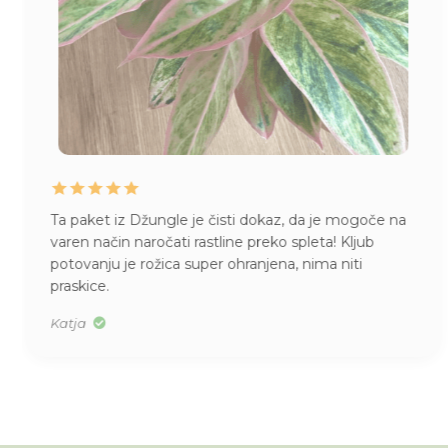
Juhej, danes je prispela pošiljka iz Džungle
. Kako
skrbno zaščitene rože, kako lepi primerki, kakšen
vonj po citrusih (moja nova orhideja) … draga
Džungla, pridobili ste novo zvesto stranko! Hvala!
Alenka