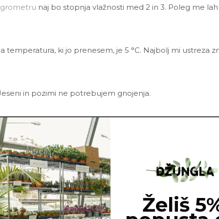
igrometru
naj bo stopnja vlažnosti med 2 in 3. Poleg me lahk
a temperatura, ki jo prenesem, je 5 °C. Najbolj mi ustreza z
Jeseni in pozimi ne potrebujem gnojenja.
ote vsebuje še perlit, lubje, kokosovo šoto in oglje. Zato je 
ca.
 in škodljivci. Najbolj pogosto me napadejo listne uši, voln
Želiš 5
co
Neem tonika
in vode.