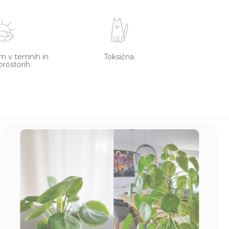
m v temnih in
Toksična.
prostorih.