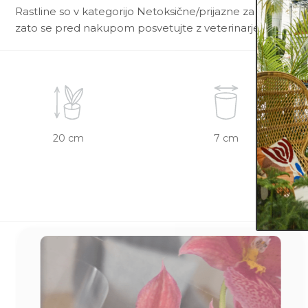
Rastline so v kategorijo Netoksične/prijazne za živali uvr
zato se pred nakupom posvetujte z veterinarjem.
20 cm
7 cm