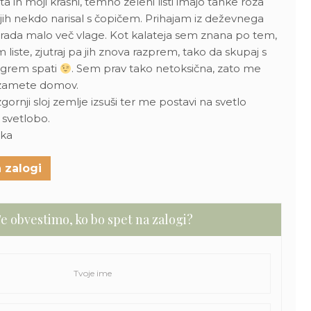
 in moji krasni, temno zeleni listi imajo tanke roza
i jih nekdo narisal s čopičem. Prihajam iz deževnega
rada malo več vlage. Kot kalateja sem znana po tem,
liste, zjutraj pa jih znova razprem, tako da skupaj s
 grem spati
. Sem prav tako netoksična, zato me
vzamete domov.
zgornji sloj zemlje izsuši ter me postavi na svetlo
svetlobo.
ika
 zalogi
e obvestimo, ko bo spet na zalogi?