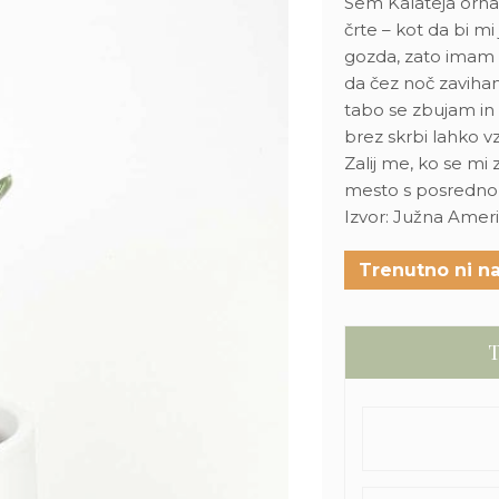
Sem Kalateja ornata
črte – kot da bi m
gozda, zato imam 
da čez noč zaviham 
tabo se zbujam in
brez skrbi lahko 
Zalij me, ko se mi 
mesto s posredno 
Izvor: Južna Amer
Trenutno ni na
T