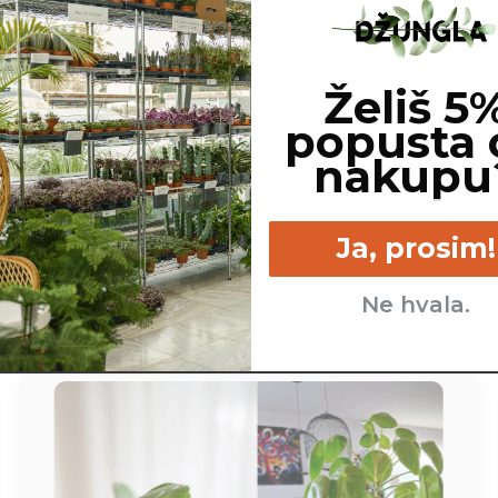
ščene na podlagi dostopnih spletnih virov. Netoksične rastline
Želiš 5
popusta 
nakupu
Srednje - kadar se zgornji
Srednje - posredna svetloba.
sloj zemlje izsuši.
Ja, prosim!
Ne hvala.