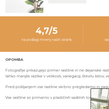
4,7/5
na podlagi mnenj naših strank
ra
OPOMBA
Fotografije prikazujejo primer rastline in ne dejanske rast
lahko manjše razlike v velikosti, variegaciji, številu listov, v
Pred pošiljanjem vse rastline skrbno pregledamo in zagot
Vse rastline so primarno v plastičnih sadilnih lončkih. Okr