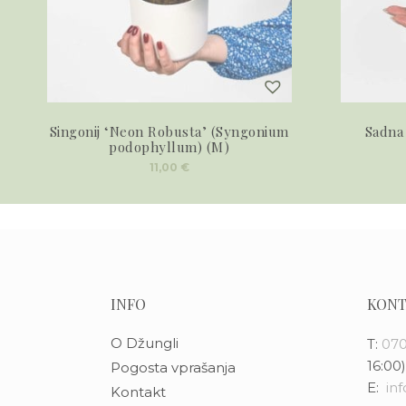
Singonij ‘Neon Robusta’ (Syngonium
Sadna
podophyllum) (M)
11,00
€
INFO
KONT
O Džungli
T:
070
16:00)
Pogosta vprašanja
E:
in
Kontakt