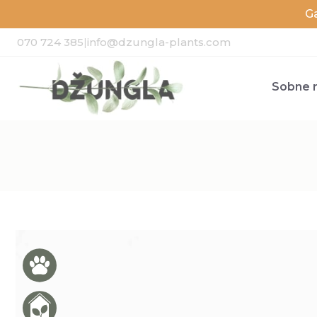
G
070 724 385
|
info@dzungla-plants.com
Sobne r