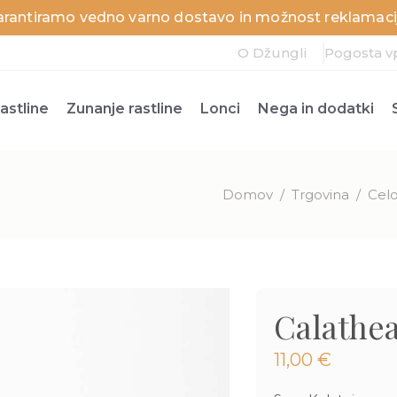
arantiramo vedno varno dostavo in možnost reklamacij
O Džungli
Pogosta v
astline
Zunanje rastline
Lonci
Nega in dodatki
Domov
/
Trgovina
/
Celo
Calathea
11,00
€