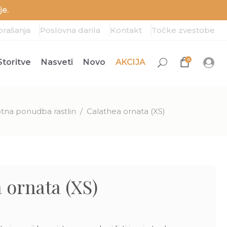
e.
prašanja
Poslovna darila
Kontakt
Točke zvestobe
0
Storitve
Nasveti
Novo
AKCIJA
tna ponudba rastlin
/
Calathea ornata (XS)
 ornata (XS)