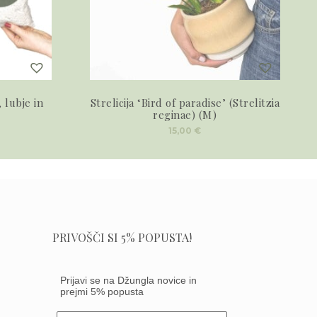
 lubje in
Strelicija ‘Bird of paradise’ (Strelitzia
reginae) (M)
15,00
€
PRIVOŠČI SI 5% POPUSTA!
Prijavi se na Džungla novice in
prejmi 5% popusta