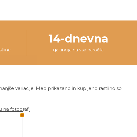
14-dnevna
stline
garancija na vsa naročila
 manjše variacije. Med prikazano in kupljeno rastlino so
a fotografiji.