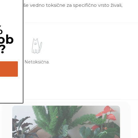
 so lahko še vedno toksične za specifično vrsto živali,
%
ob
?
Netoksična.