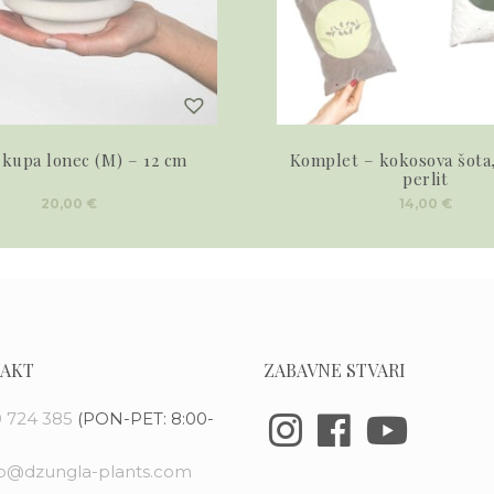
 kupa lonec (M) – 12 cm
Komplet – kokosova šota,
perlit
20,00
€
14,00
€
AKT
ZABAVNE STVARI
 724 385
(PON-PET: 8:00-
fo@dzungla-plants.com