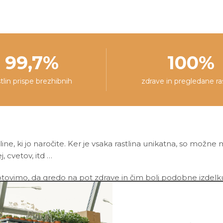
pakiranja.
99,7%
100%
stlin prispe brezhibnih
zdrave in pregledane ra
line, ki jo naročite. Ker je vsaka rastlina unikatna, so možne
ej, cvetov, itd …
ovimo, da gredo na pot zdrave in čim bolj podobne izdelku n
asni lonec ni vključen v ceno.