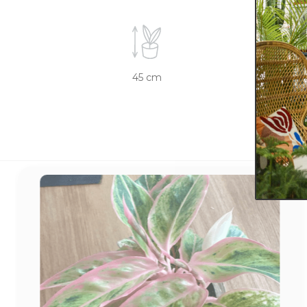
45 cm
14 