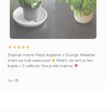
Življenje mame Pileje, kupljene v Džungli. Mladičke
imam pa tudi vsepovsod
Mislim, da sem jo lani
kupila, v S velikosti. Res je bila majhna.
Tea