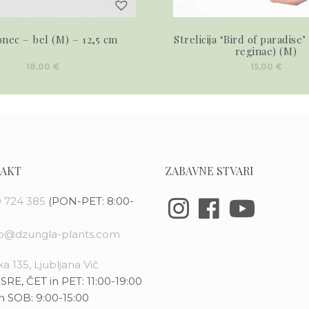
onec – bel (M) – 12,5 cm
Strelicija ‘Bird of paradise’ 
reginae) (M)
18,00
€
15,00
€
AKT
ZABAVNE STVARI
 724 385
(PON-PET: 8:00-
fo@dzungla-plants.com
a 135, Ljubljana Vič
SRE, ČET in PET: 11:00-19:00
n SOB: 9:00-15:00