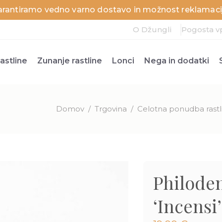
arantiramo vedno varno dostavo in možnost reklamacij
O Džungli
Pogosta v
astline
Zunanje rastline
Lonci
Nega in dodatki
Domov
/
Trgovina
/
Celotna ponudba rastl
Philode
‘Incensi