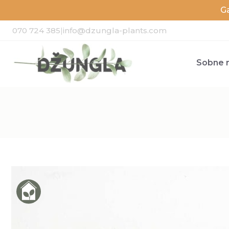
G
070 724 385
|
info@dzungla-plants.com
Sobne r