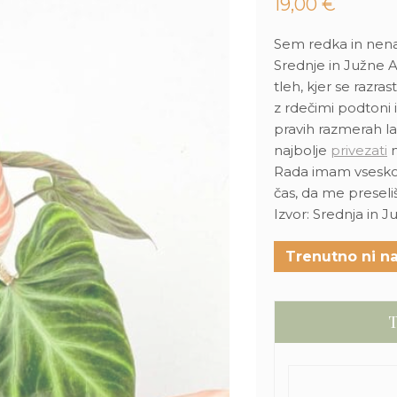
19,00
€
Sem redka in nena
Srednje in Južne 
tleh, kjer se razr
z rdečimi podtoni 
pravih razmerah l
najbolje
privezati
n
Rada imam vseskoz
čas, da me preseli
Izvor: Srednja in 
Trenutno ni na
T