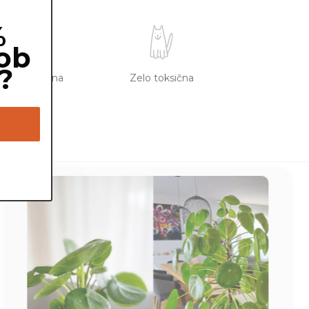
%
ob
?
sredna sončna
Zelo toksična
tloba.