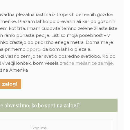
vadna plezalna rastlina iz tropskih deževnih gozdov
Amerike. Plezam lahko po drevesih ali kar po gozdnih
astem kot trta. Imam čudovite temno zelene žilaste liste
in rahlo puhaste peclje. Listi so moja posebnost – v
ahko zrastejo do približno enega metra! Doma me je
a primerno
oporo
, da bom lahko plezala.
i vlažno zemljo ter svetlo posredno svetlobo. Ko bo
š v večji lonček, bom vesela
zračne mešanice zemlje
.
Južna Amerika
 zalogi
e obvestimo, ko bo spet na zalogi?