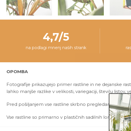
4,7/5
na podlagi mnenj naših strank
ra
OPOMBA
Fotografije prikazujejo primer rastline in ne dejanske rast
lahko manjše razlike v velikosti, variegaciji, številu listov, v
Pred pošiljanjem vse rastline skrbno pregledamo in zagot
Vse rastline so primarno v plastičnih sadilnih lončkih. Okr