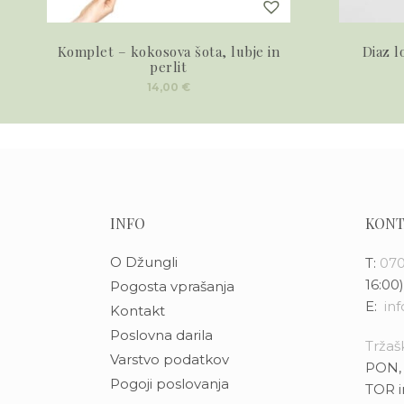
Komplet – kokosova šota, lubje in
Diaz l
perlit
14,00
€
INFO
KONT
O Džungli
T:
070
16:00)
Pogosta vprašanja
E:
in
Kontakt
Poslovna darila
Tržašk
Varstvo podatkov
PON, 
Pogoji poslovanja
TOR i