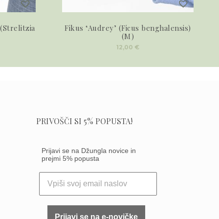
(Strelitzia
Fikus ‘Audrey’ (Ficus benghalensis)
(M)
12,00
€
PRIVOŠČI SI 5% POPUSTA!
Prijavi se na Džungla novice in
prejmi 5% popusta
Prijavi se na e-novičke