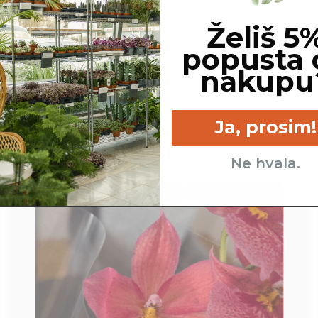
Želiš 5
popusta 
nakupu
cm
Veliko - maram vseskozi
Veliko - po
vlažno zemljo.
sve
Ja, prosim!
Ne hvala.