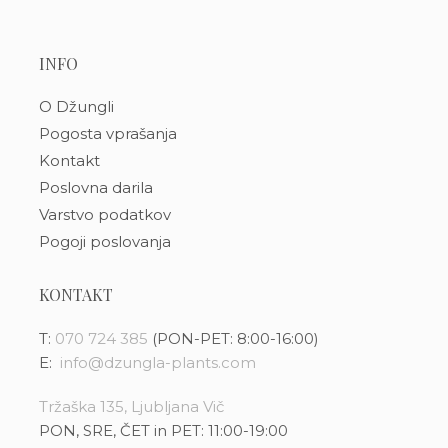
INFO
O Džungli
Pogosta vprašanja
Kontakt
Poslovna darila
Varstvo podatkov
Pogoji poslovanja
KONTAKT
T:
070 724 385
(PON-PET: 8:00-16:00)
E:
info@dzungla-plants.com
Tržaška 135, Ljubljana Vič
PON, SRE, ČET in PET: 11:00-19:00