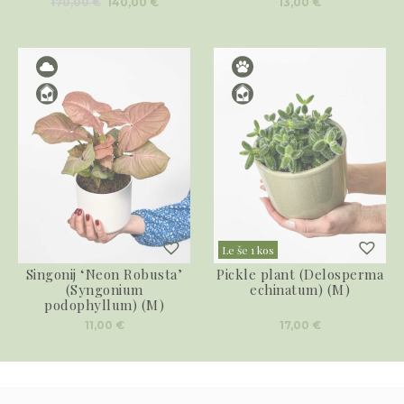
Izvirna
Trenutna
170,00
€
140,00
€
13,00
€
cena
cena
je
je:
bila:
140,00 €.
170,00 €.
Le še 1 kos
Singonij ‘Neon Robusta’
Pickle plant (Delosperma
(Syngonium
echinatum) (M)
podophyllum) (M)
11,00
€
17,00
€