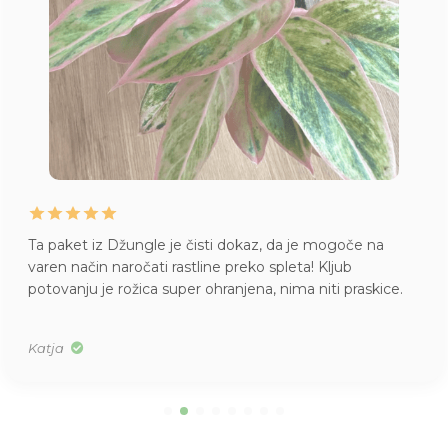
Juhej, danes je prispela pošiljka iz Džungle
. Kako
skrbno zaščitene rože, kako lepi primerki, kakšen vo
.
citrusih (moja nova orhideja) … draga Džungla, pridobi
ste novo zvesto stranko! Hvala!
Alenka