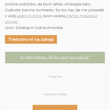
sončne svetlobe, da bom lahko ohranjala tako
čudovite barvne kontraste.
Ko bo čas, da me presadiš
v večji
sadilni lonček
, bom vesela
zračne mešanice
zemlje
.
Izvor: Srednja in Južna Amerika
Trenutno ni na zalogi
Te obvestimo, ko bo spet na zalogi?