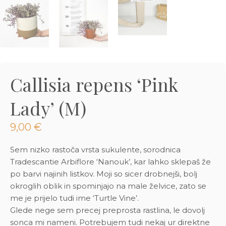
3D tiskani lonci
Preberi prispevek
,00
€
Dodaj v košarico
Callisia repens ‘Pink
Lady’ (M)
9,00
€
Sem nizko rastoča vrsta sukulente, sorodnica
Tradescantie Arbiflore ‘
Nanouk’, kar lahko sklepaš že
po barvi najinih listkov. Moji so sicer drobnejši, bolj
okroglih oblik in spominjajo na male želvice, zato se
me je prijelo tudi ime ‘Turtle Vine’.
Glede nege sem precej preprosta rastlina, le dovolj
sonca mi nameni. Potrebujem tudi nekaj ur direktne