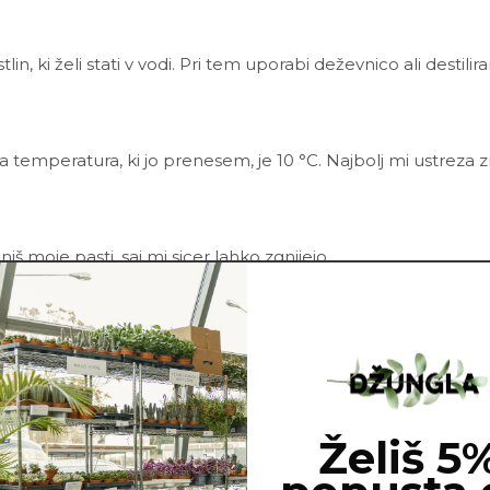
tlin, ki želi stati v vodi. Pri tem uporabi deževnico ali destil
a temperatura, ki jo prenesem, je 10 °C.
Najbolj mi ustreza 
 moje pasti, saj mi sicer lahko zgnijejo.
in pesek ali perlit. Presajanje potrebujem, ko moje korenine 
Želiš 5
napadejo bolezni in škodljivci. Najbolj pogosto me napadejo t
insekticidom ali mešanico
Neem tonika
in vode.