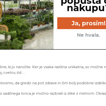
popusta 
nakupu
rat ti želim povedati, da prejemam premalo svetlobe. Poleg
Ja, prosim!
imam ves čas vlažno zemljo, se pri meni pogosto naselijo mrt
Ne hvala.
reprečiš tako, da po vrhu moje zemlje potreseš 5 mm debelo
 rasti, saj s tem energijo preusmerim v rast novih. Če opažaš
z zalivanja. Moje pasti odmrejo tudi, če jih pogosto dražiš.
line, ki jo naročite. Ker je vsaka rastlina unikatna, so možne
ej, cvetov, itd …
ovimo, da gredo na pot zdrave in čim bolj podobne izdelku n
ino sadilnega lonca je možno razbrati iz slike z metrom. Okras