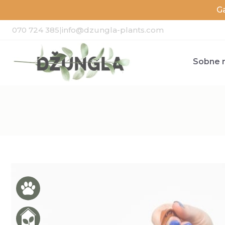
G
070 724 385
|
info@dzungla-plants.com
Sobne r