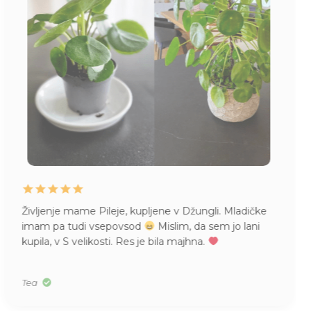
Življenje mame Pileje, kupljene v Džungli. Mladičke
imam pa tudi vsepovsod
Mislim, da sem jo lani
kupila, v S velikosti. Res je bila majhna.
Tea