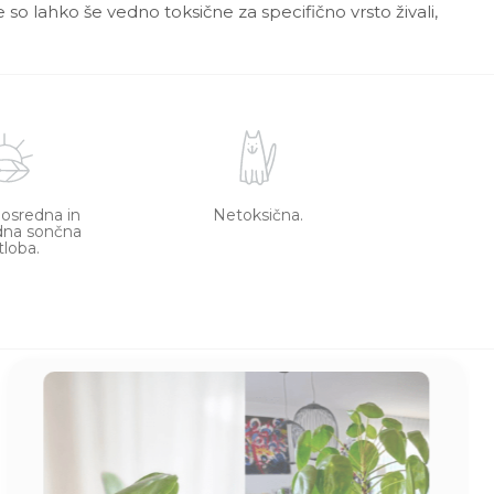
 so lahko še vedno toksične za specifično vrsto živali,
posredna in
Netoksična.
dna sončna
tloba.