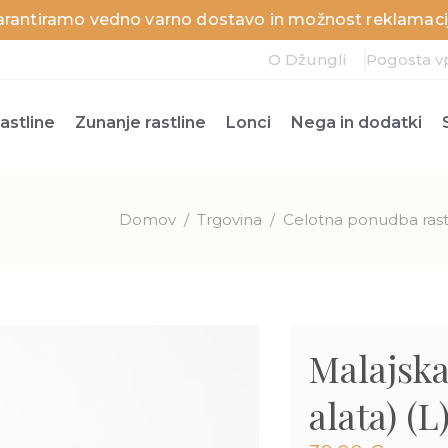
arantiramo vedno varno dostavo in možnost reklamacij
O Džungli
Pogosta v
astline
Zunanje rastline
Lonci
Nega in dodatki
Domov
/
Trgovina
/
Celotna ponudba rast
Malajska
alata) (L