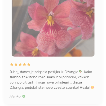
Juhej, danes je prispela pošiljka iz Džungle
. Kako
skrbno zaščitene rože, kako lepi primerki, kakšen
vonj po citrusih (moja nova orhideja) … draga
Džungla, pridobili ste novo zvesto stranko! Hvala!
Alenka