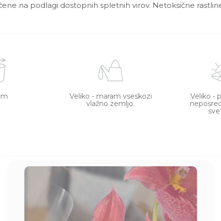
ščene na podlagi dostopnih spletnih virov. Netoksične rastline
cm
Veliko - maram vseskozi
Veliko - 
vlažno zemljo.
neposre
sve