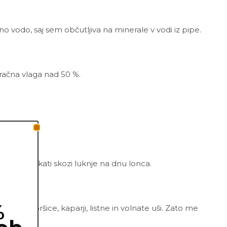
irano vodo, saj sem občutljiva na minerale v vodi iz pipe.
zračna vlaga nad 50 %.
začnejo kukati skozi luknje na dnu lonca.
%
ripsi, pršice, kaparji, listne in volnate uši. Zato me