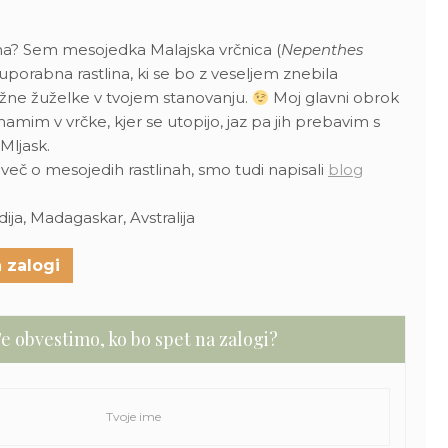
tna? Sem mesojedka Malajska vrčnica (
Nepenthes
n uporabna rastlina, ki se bo z veseljem znebila
žne žuželke v tvojem stanovanju.
Moj glavni obrok
emamim v vrčke, kjer se utopijo, jaz pa jih prebavim s
Mljask.
i več o mesojedih rastlinah, smo tudi napisali
blog
dija, Madagaskar, Avstralija
 zalogi
e obvestimo, ko bo spet na zalogi?