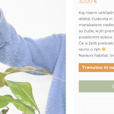
30,00
€
Kaj nisem veličas
alata
), čudovita i
marsikatere nadle
so žužki, ki jih pr
posebnimi sokovi. 
Če si želiš prebrat
ravno o njih
Naravni habitat: In
Trenutno ni na
T