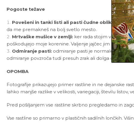
Pogoste težave
Povešeni in tanki listi ali pasti čudne oblike:
največk
da me premakneš na bolj svetlo mesto.
Mrtvaške mušice v zemlji:
ker rada stojim v vodi in 
poškodujejo moje korenine. Valjenje jajčec jim lahko p
Odmiranje pasti:
odmiranje pasti je normalen del moje
odmiranje povzroča tudi presuh zrak ali dolga obdobja bre
OPOMBA
Fotografije prikazujejo primer rastline in ne dejanske rast
lahko manjše razlike v velikosti, variegaciji, številu listov, v
Pred pošiljanjem vse rastline skrbno pregledamo in zagot
Vse rastline so primarno v plastičnih sadilnih lončkih. Viš