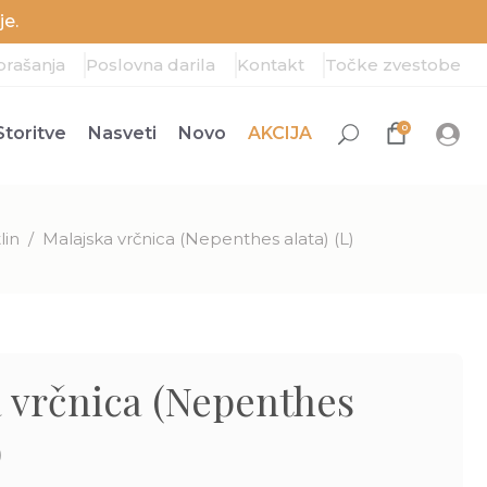
e.
prašanja
Poslovna darila
Kontakt
Točke zvestobe
0
Storitve
Nasveti
Novo
AKCIJA
lin
/
Malajska vrčnica (Nepenthes alata) (L)
 vrčnica (Nepenthes
)