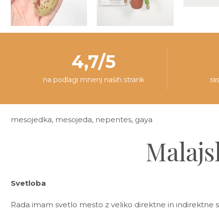
4,7/5
na podlagi mnenj naših strank
ra
mesojedka, mesojeda, nepentes, gaya
Malajs
Svetloba
Rada imam svetlo mesto z veliko direktne in indirektne 