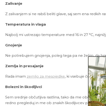
Zalivanje
Z zalivanjem si ne rabiš beliti glave, saj sem ena redkih ras
Temperatura in vlaga
Najbolj mi ustrezajo temperature med 16 in 27 °C, najnižj
Gnojenje
Ne potrebujem gnojenja, poleg tega pa ne želim, da hraniš
Zemlja in presajanje
Rada imam
zemljo za mesojedke
, ki vsebuje črno šoto 
Bolezni in škodljivci
Sem srednje občutljiva rastlina, tako da me občasno lahko 
redno pregleduj in me ob znakih škodljivcev pozdravi z 