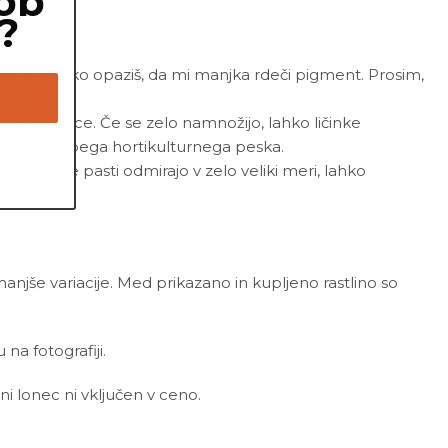
ob
?
 tega lahko opaziš, da mi manjka rdeči pigment. Prosim,
vaške mušice. Če se zelo namnožijo, lahko ličinke
 plast grobega hortikulturnega peska.
, da moje pasti odmirajo v zelo veliki meri, lahko
 manjše variacije. Med prikazano in kupljeno rastlino so
a fotografiji.
ni lonec ni vključen v ceno.