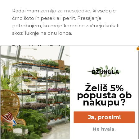
Rada imam
zemljo za mesojedke
, ki vsebuje
črno šoto in pesek ali perlit. Presajanje
potrebujem, ko moje korenine začnejo kukati
skozi luknje na dnu lonca.
Bolezni in škodljivci
Sem srednje občutljiva rastlina, tako da me
občasno lahko napadejo bolezni in škodljivci.
Najbolj pogosto me napadejo tripsi, pršice,
kaparji, listne in volnate uši. Zato me redno
Želiš 5%
pregleduj in me ob znakih škodljivcev pozdravi z
popusta ob
insekticidom ali mešanico
Neem tonika
in vode.
nakupu?
Pogoste težave
Ja, prosim!
Povešeni in tanki listi ali pasti čudne oblike:
Ne hvala.
največkrat ti želim povedati, da prejemam