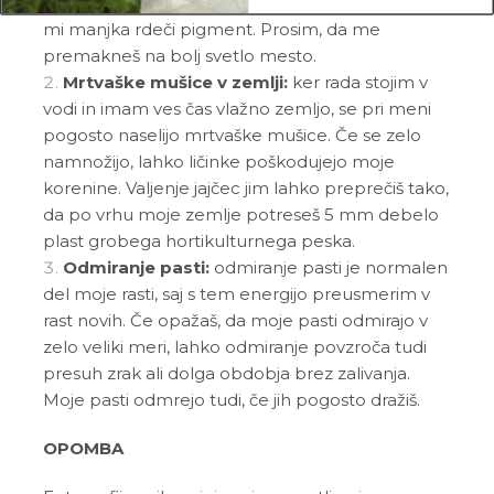
premalo svetlobe. Poleg tega lahko opaziš, da
mi manjka rdeči pigment. Prosim, da me
premakneš na bolj svetlo mesto.
Mrtvaške mušice v zemlji:
ker rada stojim v
vodi in imam ves čas vlažno zemljo, se pri meni
pogosto naselijo mrtvaške mušice. Če se zelo
namnožijo, lahko ličinke poškodujejo moje
korenine. Valjenje jajčec jim lahko preprečiš tako,
da po vrhu moje zemlje potreseš 5 mm debelo
plast grobega hortikulturnega peska.
Odmiranje pasti:
odmiranje pasti je normalen
del moje rasti, saj s tem energijo preusmerim v
rast novih. Če opažaš, da moje pasti odmirajo v
zelo veliki meri, lahko odmiranje povzroča tudi
presuh zrak ali dolga obdobja brez zalivanja.
Moje pasti odmrejo tudi, če jih pogosto dražiš.
OPOMBA