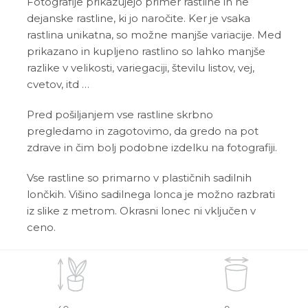
Fotografije prikazujejo primer rastline in ne
dejanske rastline, ki jo naročite. Ker je vsaka
rastlina unikatna, so možne manjše variacije. Med
prikazano in kupljeno rastlino so lahko manjše
razlike v velikosti, variegaciji, številu listov, vej,
cvetov, itd …
Pred pošiljanjem vse rastline skrbno
pregledamo in zagotovimo, da gredo na pot
zdrave in čim bolj podobne izdelku na fotografiji.
Vse rastline so primarno v plastičnih sadilnih
lončkih. Višino sadilnega lonca je možno razbrati
iz slike z metrom. Okrasni lonec ni vključen v
ceno.