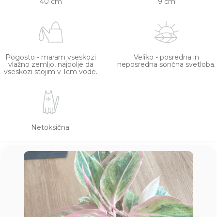
40 cm
9 cm
Pogosto - maram vseskozi
Veliko - posredna in
vlažno zemljo, najbolje da
neposredna sončna svetloba.
vseskozi stojim v 1cm vode.
Netoksična.