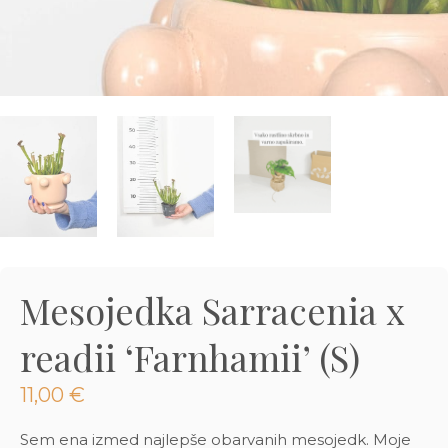
3D tiskani lonci
Preberi prispevek
,00
€
Dodaj v košarico
Mesojedka Sarracenia x
readii ‘Farnhamii’ (S)
11,00
€
Sem ena izmed najlepše obarvanih mesojedk. Moje