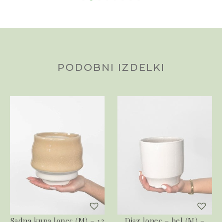
PODOBNI IZDELKI
Sadna kupa lonec (M) – 12
Diaz lonec – bel (M) –