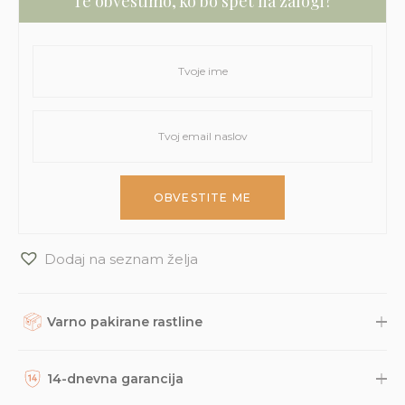
Te obvestimo, ko bo spet na zalogi?
Dodaj na seznam želja
Varno pakirane rastline
Rastline, dodatke in druge naročene izdelke skrbno
zapakiramo v varno in trajnostno embalažo. Nato so naravnost
14-dnevna garancija
iz naše trgovine s kurirsko službo DPD odposlani na tvoj naslov.