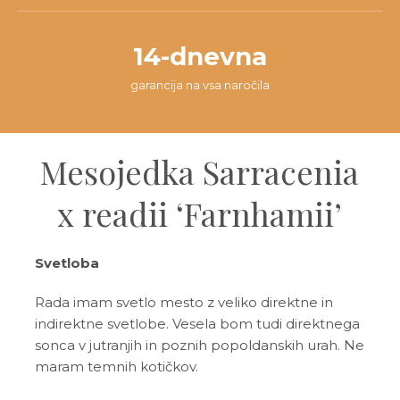
14-dnevna
garancija na vsa naročila
Mesojedka Sarracenia
x readii ‘Farnhamii’
Svetloba
Rada imam svetlo mesto z veliko direktne in
indirektne svetlobe. Vesela bom tudi direktnega
sonca v jutranjih in poznih popoldanskih urah. Ne
maram temnih kotičkov.