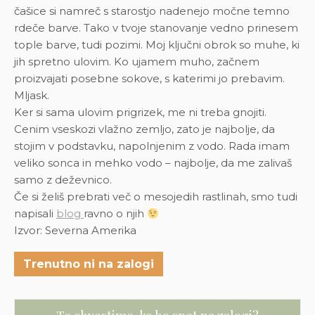
čašice si namreč s starostjo nadenejo močne temno
rdeče barve. Tako v tvoje stanovanje vedno prinesem
tople barve, tudi pozimi. Moj ključni obrok so muhe, ki
jih spretno ulovim. Ko ujamem muho, začnem
proizvajati posebne sokove, s katerimi jo prebavim.
Mljask.
Ker si sama ulovim prigrizek, me ni treba gnojiti.
Cenim vseskozi vlažno zemljo, zato je najbolje, da
stojim v podstavku, napolnjenim z vodo. Rada imam
veliko sonca in mehko vodo – najbolje, da me zalivaš
samo z deževnico.
Če si želiš prebrati več o mesojedih rastlinah, smo tudi
napisali
blog
ravno o njih
Izvor: Severna Amerika
Trenutno ni na zalogi