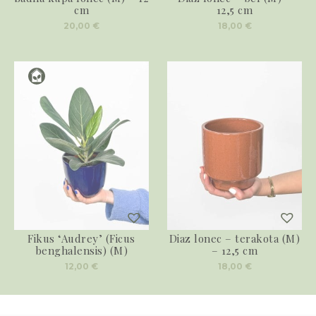
cm
12,5 cm
20,00
€
18,00
€
Fikus ‘Audrey’ (Ficus
Diaz lonec – terakota (M)
benghalensis) (M)
– 12,5 cm
12,00
€
18,00
€