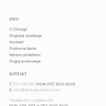
INFO
O Džungli
Pogosta vprašanja
Kontakt
Poslovna darila
Varstvo podatkov
Pogoji poslovanja
KONTAKT
T:
070 724 385
(PON-PET: 8:00-16:00)
E:
info@dzungla-plants.com
Tržaška 135, Ljubljana Vič
PON, SRE, ČET in PET: 11:00-19:00