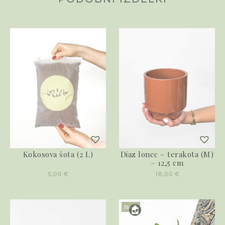
Kokosova šota (2 L)
Diaz lonec – terakota (M)
– 12,5 cm
5,00
€
18,00
€
Novo