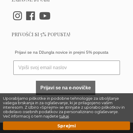
PRIVOŠČI SI 5% POPUSTA!
Prijavi se na Džungla novice in prejmi 5% popusta
Prijavi se na e-novičke
Uporabljamo piškotke in podobne tehnologije za izboljšanje
vašega brskanja in za oglaševanje, ki je prilagojeno vašim
interesom. Z izbiro »Sprejmi« se strinjate z uporabo piškotkov in
obdelavo osebnih podatkov za personalizirano oglaševanje.
Več informacij o tem najdete
tukaj
.
Sprejmi
Copyright 2023 –
Džungla Plants d.o.o.
|
Sitemap
| Made by