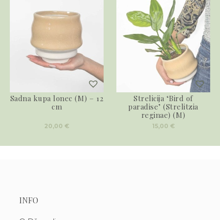
Sadna kupa lonec (M) – 12
Strelicija ‘Bird of
cm
paradise’ (Strelitzia
reginae) (M)
20,00
€
15,00
€
INFO