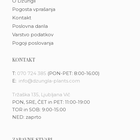
O Džungli
Pogosta vprašanja
Kontakt
Poslovna darila
Varstvo podatkov
Pogoji poslovanja
KONTAKT
T:
070 724 385
(PON-PET: 8:00-16:00)
E:
info@dzungla-plants.com
Tržaška 135, Ljubljana Vič
PON, SRE, ČET in PET: 11:00-19:00
TOR in SOB: 9:00-15:00
NED: zaprto
ZABAVNE STVARI