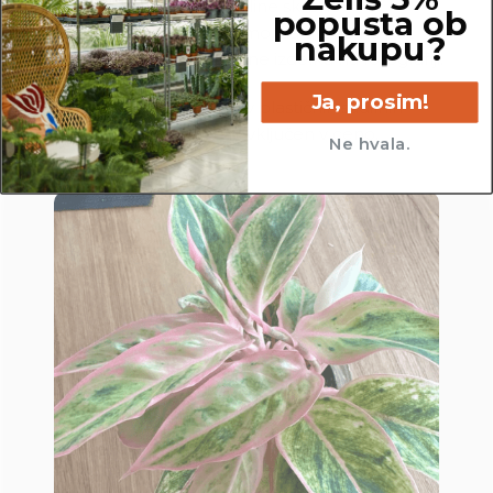
Pred pošiljanjem vse rastline skrbno
popusta ob
pregledamo in zagotovimo, da gredo na pot
nakupu?
zdrave in čim bolj podobne izdelku na fotografiji.
Ja, prosim!
Vse rastline so primarno v plastičnih sadilnih
lončkih. Okrasni lonec ni vključen v ceno.
Ne hvala.