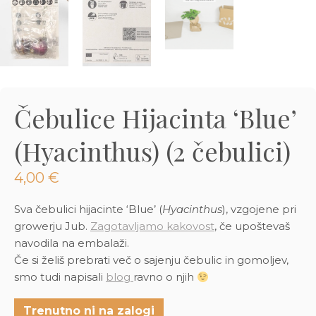
3D tiskani lonci
Preberi prispevek
,00
€
Dodaj v košarico
Čebulice Hijacinta ‘Blue’
(Hyacinthus) (2 čebulici)
4,00
€
Sva čebulici hijacinte ‘Blue’ (
Hyacinthus
), vzgojene pri
growerju Jub.
Zagotavljamo kakovost
, če upoštevaš
navodila na embalaži.
Če si želiš prebrati več o sajenju čebulic in gomoljev,
smo tudi napisali
blog
ravno o njih
Trenutno ni na zalogi