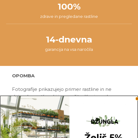
100%
zdrave in pregledane rastline
14-dnevna
garancija na vsa naročila
OPOMBA
Fotografije prikazujejo primer rastline in ne
dejanske rastline, ki jo naročite. Ker je vsaka
rastlina unikatna, so možne manjše variacije. Med
prikazano in kupljeno rastlino so lahko manjše
razlike v velikosti, variegaciji, številu listov, vej,
cvetov, itd …
Želiš 5%