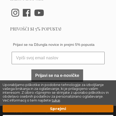
PRIVOŠČI SI 5% POPUSTA!
Prijavi se na Džungla novice in prejmi 5% popusta
Prijavi se na e-novičke
Uporabljamo piškotke in podobne tehnologije za izboljšanje
vašega brskanja in za oglaševanje, ki je prilagojeno vašim
interesom. Z izbiro »Sprejmi« se strinjate z uporabo piškotkov in
obdelavo osebnih podatkov za personalizirano oglaševanje.
Več informacij o tem najdete
tukaj
.
Sprejmi
Copyright 2023 –
Džungla Plants d.o.o.
|
Sitemap
| Made by