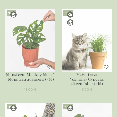
Novo
Novo
Monstera ‘Monkey Mask’
Mačja trava
(Monstera adansonii) (M)
‘Zumula'(Cyperus
alternifolius) (M)
15,00
€
6,00
€
Novo
Novo