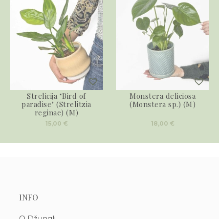
Strelicija ‘Bird of
Monstera deliciosa
paradise’ (Strelitzia
(Monstera sp.) (M)
reginae) (M)
15,00
€
18,00
€
INFO
O Džungli