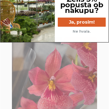
cvetov, itd …
popusta ob
nakupu?
Pred pošiljanjem vse rastline skrbno
pregledamo in zagotovimo, da gredo na pot
Ja, prosim!
zdrave in čim bolj podobne izdelku na fotografiji.
Ne hvala.