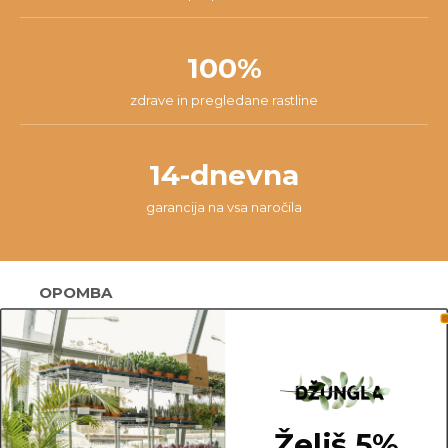
100%
zdrave in pregledane rastline
14-dnevna
garancija na vsa naročila
OPOMBA
Fotografije prikazujejo primer rastline in ne
dejanske rastline, ki jo naročite. Ker je vsaka
rastlina unikatna, so možne manjše variacije. Med
prikazano in kupljeno rastlino so lahko manjše
razlike v velikosti, variegaciji, številu listov, vej,
Želiš 5%