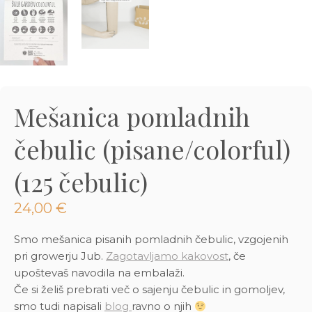
3D tiskani lonci
Preberi prispevek
,00
€
Dodaj v košarico
Mešanica pomladnih
čebulic (pisane/colorful)
(125 čebulic)
24,00
€
Smo mešanica pisanih pomladnih čebulic, vzgojenih
pri growerju Jub.
Zagotavljamo kakovost
, če
upoštevaš navodila na embalaži.
Če si želiš prebrati več o sajenju čebulic in gomoljev,
smo tudi napisali
blog
ravno o njih