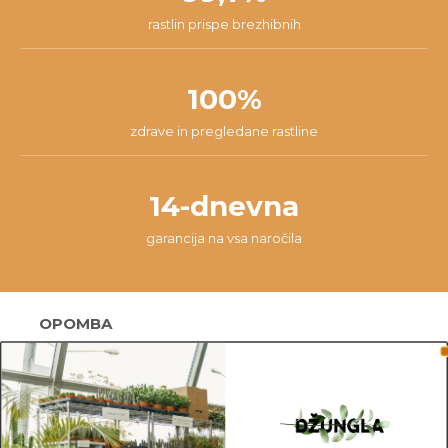
rastlin prispe brezhibnih
100%
zdrave in pregledane rastline
14-dnevna
garancija na vsa naročila
OPOMBA
Fotografije prikazujejo primer rastline in ne
dejanske rastline, ki jo naročite. Ker je vsaka
rastlina unikatna, so možne manjše variacije. Med
prikazano in kupljeno rastlino so lahko manjše