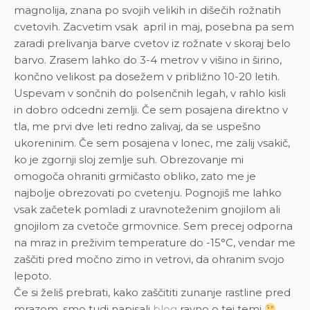
magnolija, znana po svojih velikih in dišečih rožnatih
cvetovih. Zacvetim vsak april in maj, posebna pa sem
zaradi prelivanja barve cvetov iz rožnate v skoraj belo
barvo. Zrasem lahko do 3-4 metrov v višino in širino,
končno velikost pa dosežem v približno 10-20 letih.
Uspevam v sončnih do polsenčnih legah, v rahlo kisli
in dobro odcedni zemlji. Če sem posajena direktno v
tla, me prvi dve leti redno zalivaj, da se uspešno
ukoreninim. Če sem posajena v lonec, me zalij vsakič,
ko je zgornji sloj zemlje suh. Obrezovanje mi
omogoča ohraniti grmičasto obliko, zato me je
najbolje obrezovati po cvetenju. Pognojiš me lahko
vsak začetek pomladi z uravnoteženim gnojilom ali
gnojilom za cvetoče grmovnice. Sem precej odporna
na mraz in preživim temperature do -15°C, vendar me
zaščiti pred močno zimo in vetrovi, da ohranim svojo
lepoto.
Če si želiš prebrati, kako zaščititi zunanje rastline pred
mrazom, smo tudi napisali
blog
ravno o tej temi