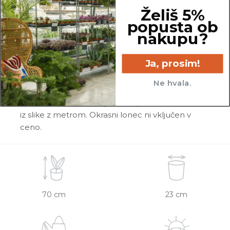
razlike v velikosti, variegaciji, številu listov, vej,
Želiš 5%
cvetov, itd …
popusta ob
nakupu?
Pred pošiljanjem vse rastline skrbno
pregledamo in zagotovimo, da gredo na pot
Ja, prosim!
zdrave in čim bolj podobne izdelku na fotografiji.
Ne hvala.
Vse rastline so primarno v plastičnih sadilnih
lončkih. Višino sadilnega lonca je možno razbrati
iz slike z metrom. Okrasni lonec ni vključen v
ceno.
70 cm
23 cm