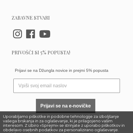
ZABAVNE STVARI
PRIVOŠČI SI 5% POPUSTA!
Prijavi se na Džungla novice in prejmi 5% popusta
Prijavi se na e-novičke
Uporabljamo piškotke in podobne tehnologije za izboljšanje
vašega brskanja in za oglaševanje, ki je prilagojeno vašim
interesom. Z izbiro »Sprejmi« se strinjate z uporabo piškotkov in
obdelavo osebnih podatkov za personalizirano oglaševanje.