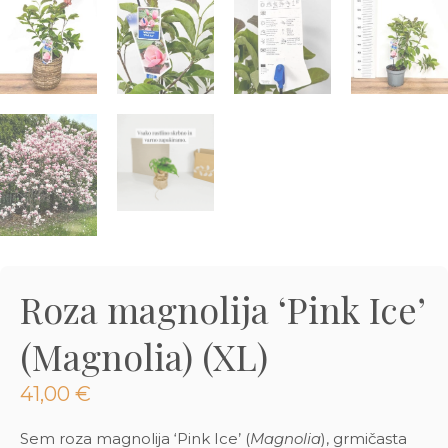
3D tiskani lonci
Preberi prispevek
,00
€
Dodaj v košarico
Roza magnolija ‘Pink Ice’
(Magnolia) (XL)
41,00
€
Sem roza magnolija ‘Pink Ice’ (
Magnolia
), grmičasta