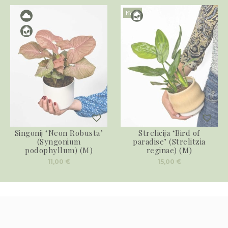
Novo
Singonij ‘Neon Robusta’
Strelicija ‘Bird of
(Syngonium
paradise’ (Strelitzia
podophyllum) (M)
reginae) (M)
11,00
€
15,00
€