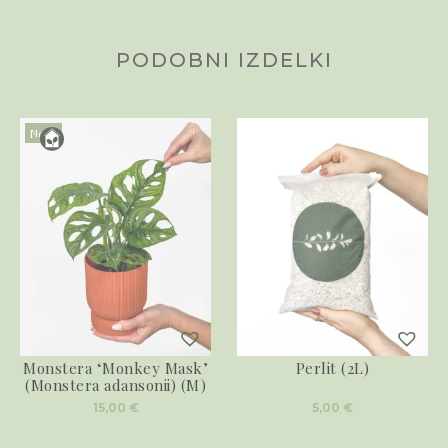
PODOBNI IZDELKI
Novo
Monstera ‘Monkey Mask’
Perlit (2L)
(Monstera adansonii) (M)
15,00
€
5,00
€