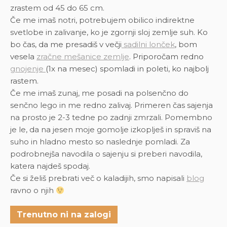
zrastem od 45 do 65 cm.
Če me imaš notri, potrebujem obilico indirektne
svetlobe in zalivanje, ko je zgornji sloj zemlje suh.
Ko
bo čas, da me presadiš v večji
sadilni lonček
, bom
vesela
zračne mešanice zemlje
. Priporočam redno
gnojenje
(1x na mesec) spomladi in poleti, ko najbolj
rastem.
Če me imaš zunaj, me posadi na polsenčno do
senčno lego in me redno zalivaj. Primeren čas sajenja
na prosto je 2-3 tedne po zadnji zmrzali. Pomembno
je le, da na jesen moje gomolje izkoplješ in spraviš na
suho in hladno mesto so naslednje pomladi. Za
podrobnejša navodila o sajenju si preberi navodila,
katera najdeš spodaj.
Če si želiš prebrati več o kaladijih, smo napisali
blog
ravno o njih
Trenutno ni na zalogi