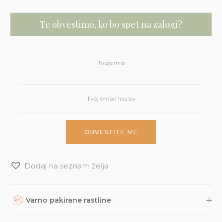
Te obvestimo, ko bo spet na zalogi?
Dodaj na seznam želja
Varno pakirane rastline
Rastline, dodatke in druge naročene izdelke skrbno