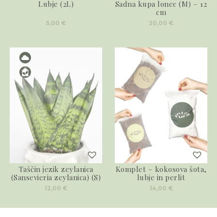
Lubje (2L)
Sadna kupa lonec (M) – 12
cm
5,00
€
20,00
€
Taščin jezik zeylanica
Komplet – kokosova šota,
(Sansevieria zeylanica) (S)
lubje in perlit
12,00
€
14,00
€