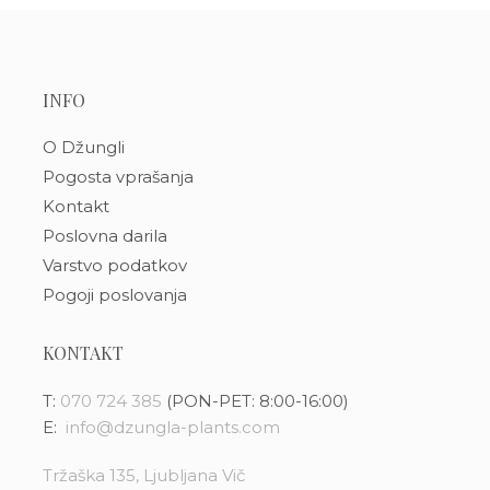
INFO
O Džungli
Pogosta vprašanja
Kontakt
Poslovna darila
Varstvo podatkov
Pogoji poslovanja
KONTAKT
T:
070 724 385
(PON-PET: 8:00-16:00)
E:
info@dzungla-plants.com
Tržaška 135, Ljubljana Vič