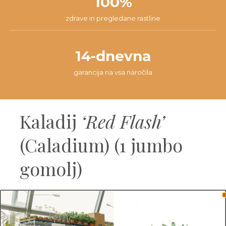
100%
zdrave in pregledane rastline
14-dnevna
garancija na vsa naročila
Kaladij
‘Red Flash’
(Caladium) (1 jumbo
gomolj)
Navodila za sajenje