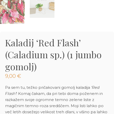
3D tiskani lonci
Preberi prispevek
,00
€
Dodaj v košarico
Kaladij ‘Red Flash’
(Caladium sp.) (1 jumbo
gomolj)
9,00
€
Pa sem tu, težko pričakovani gomolj kaladija
‘Red
Flash’
! Komaj čakam, da pri tebi doma poženem in
razkažem svoje ogromne temno zelene liste z
magičnim temno-roza središčem. Moji listi lahko po
več letih dosežejo velikost treh dlani, v višino pa lahko