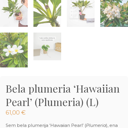
3D tiskani lonci
Preberi prispevek
,00
€
Dodaj v košarico
Bela plumeria ‘Hawaiian
Pearl’ (Plumeria) (L)
61,00
€
Sem bela plumerija ‘Hawaiian Pearl’ (
Plumeria
), ena