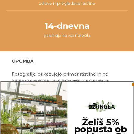
zdrave in pregledane rastline
14-dnevna
garancija na vsa naročila
OPOMBA
Fotografije prikazujejo primer rastline in ne
dejanske rastline, ki jo naročite. Ker je vsaka
rastlina unikatna, so možne manjše variacije. Med
prikazano in kupljeno rastlino so lahko manjše
razlike v velikosti, variegaciji, številu listov, vej,
cvetov, itd …
Želiš 5%
Pred pošiljanjem vse rastline skrbno
popusta ob
pregledamo in zagotovimo, da gredo na pot