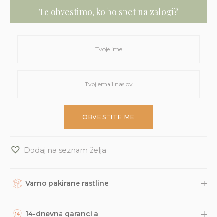
Te obvestimo, ko bo spet na zalogi?
Dodaj na seznam želja
Varno pakirane rastline
Rastline, dodatke in druge naročene izdelke skrbno
zapakiramo v varno in trajnostno embalažo. Nato so naravnost
14-dnevna garancija