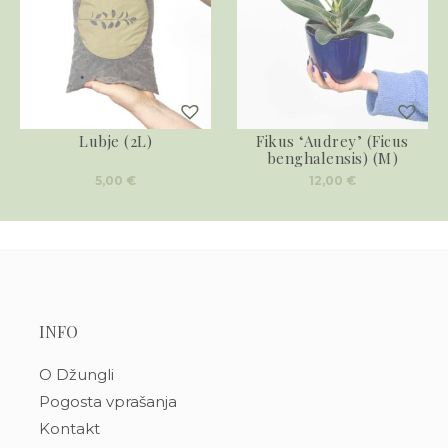
Lubje (2L)
Fikus ‘Audrey’ (Ficus
benghalensis) (M)
5,00
€
12,00
€
INFO
O Džungli
Pogosta vprašanja
Kontakt