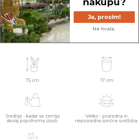
nakupu?
zdrave in čim bolj podobne izdelku na fotografiji.
Ja, prosim!
Vse rastline so primarno v plastičnih sadilnih
lončkih. Višino sadilnega lonca je možno razbrati
Ne hvala.
iz slike z metrom. Okrasni lonec ni vključen v
ceno.
75 cm
17 cm
Srednje - kadar se zemlja
Veliko - posredna in
skoraj popolnoma izsuši.
neposredna sončna svetloba.