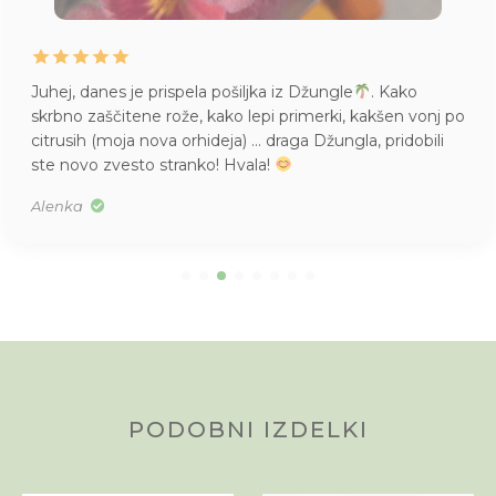
Juhej, danes je prispela pošiljka iz Džungle
. Kako
skrbno zaščitene rože, kako lepi primerki, kakšen vonj po
citrusih (moja nova orhideja) … draga Džungla, pridobili
ste novo zvesto stranko! Hvala!
Alenka
PODOBNI IZDELKI