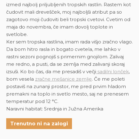
izmed najbolj priljubljenih tropskih rastlin. Rastem kot
čudovit mali drevešček, moj najboljši atribut pa so
zagotovo moji čudoviti beli tropski cvetovi. Cvetim od
maja do novembra, če imam dovolj toplote in
svetlobe.
Ker sem tropska rastlina, imam rada višjo zračno vlago.
Da bom hitro rasla in bogato cvetela, me lahko v
rastni sezoni pognojiš s primernim gnojilom. Zalivaj
me redno, a pusti, da se zemlja med zalivanji skoraj
izsuši.
Ko bo čas, da me presadiš v večji
sadilni lonček
,
bom vesela
zračne mešanice zemlje
.
Če me poleti
postaviš na zunanji prostor, me pred prvim hladom
premakni na toplo in svetlo mesto, saj ne prenesem
temperatur pod 12 °C.
Naravni habitat: Srednja in Južna Amerika
Trenutno ni na zalogi