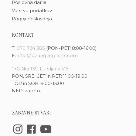
Poslovna darila
Varstvo podatkov
Pogoji poslovanja
KONTAKT
T:
070 724 385
(PON-PET: 8:00-16:00)
E:
info@dzungla-plants.com
Tržaška 135, Ljubljana Vič
PON, SRE, ČET in PET: 11:00-19:00
TOR in SOB: 9:00-15:00
NED: zaprto
ZABAVNE STVARI