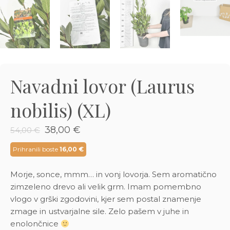
3D tiskani lonci
Preberi prispevek
,00
€
Dodaj v košarico
Navadni lovor (Laurus
nobilis) (XL)
Izvirna
Trenutna
38,00
€
54,00
€
cena
cena
je
je:
Prihranili boste
16,00
€
bila:
38,00 €.
54,00 €.
Morje, sonce, mmm… in vonj lovorja. Sem aromatično
zimzeleno drevo ali velik grm. Imam pomembno
vlogo v grški zgodovini, kjer sem postal znamenje
zmage in ustvarjalne sile. Zelo pašem v juhe in
enolončnice