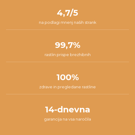
nam lahko pišeš na
info@dzungla-plants.com
in skupaj bomo
pakiranja.
našli najboljšo rešitev za tvojo situacijo.
4,7/5
na podlagi mnenj naših strank
99,7%
rastlin prispe brezhibnih
100%
zdrave in pregledane rastline
14-dnevna
garancija na vsa naročila