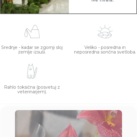
130 cm
21 cm
Srednje - kadar se zgornji sloj
Veliko - posredna in
zemlje izsuši.
neposredna sončna svetloba.
Rahlo toksična (posvetuj z
veterinarjem).