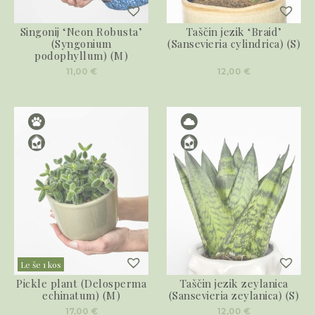
Singonij ‘Neon Robusta’
Taščin jezik ‘Braid’
(Syngonium
(Sansevieria cylindrica) (S)
podophyllum) (M)
11,00
€
12,00
€
Le še 1 kos
Pickle plant (Delosperma
Taščin jezik zeylanica
echinatum) (M)
(Sansevieria zeylanica) (S)
17,00
€
12,00
€