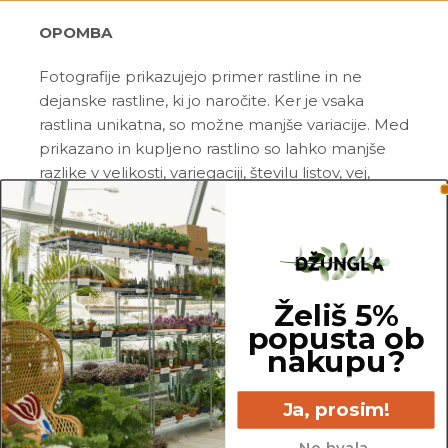
OPOMBA
Fotografije prikazujejo primer rastline in ne
dejanske rastline, ki jo naročite. Ker je vsaka
rastlina unikatna, so možne manjše variacije. Med
prikazano in kupljeno rastlino so lahko manjše
razlike v velikosti, variegaciji, številu listov, vej,
cvetov, itd …
Pred pošiljanjem vse rastline skrbno
pregledamo in zagotovimo, da gredo na pot
zdrave in čim bolj podobne izdelku na fotografiji.
Želiš 5%
popusta ob
Vse rastline so primarno v plastičnih sadilnih
nakupu?
lončkih. Okrasni lonec ni vključen v ceno.
Ja, prosim!
Ne hvala.