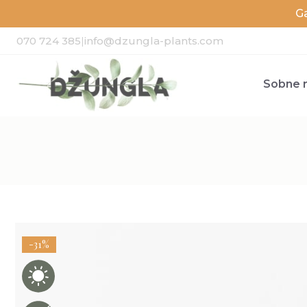
G
070 724 385
|
info@dzungla-plants.com
Sobne r
-31%