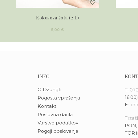
Kokosova šota (2 L)
5,00
€
INFO
KONT
O Džungli
T:
070
16:00)
Pogosta vprašanja
E:
in
Kontakt
Poslovna darila
Tržašk
Varstvo podatkov
PON, 
Pogoji poslovanja
TOR i