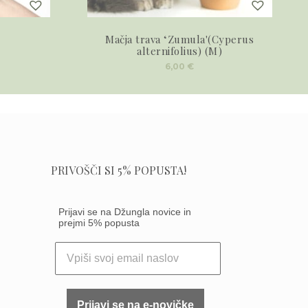
Mačja trava ‘Zumula'(Cyperus
alternifolius) (M)
6,00
€
PRIVOŠČI SI 5% POPUSTA!
Prijavi se na Džungla novice in
prejmi 5% popusta
Prijavi se na e-novičke