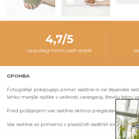
4,7/5
na podlagi mnenj naših strank
ra
OPOMBA
Fotografije prikazujejo primer rastline in ne dejanske rast
lahko manjše razlike v velikosti, variegaciji, številu listov, v
Pred pošiljanjem vse rastline skrbno pregledamo in zagot
Vse rastline so primarno v plastičnih sadilnih lončkih. Okr