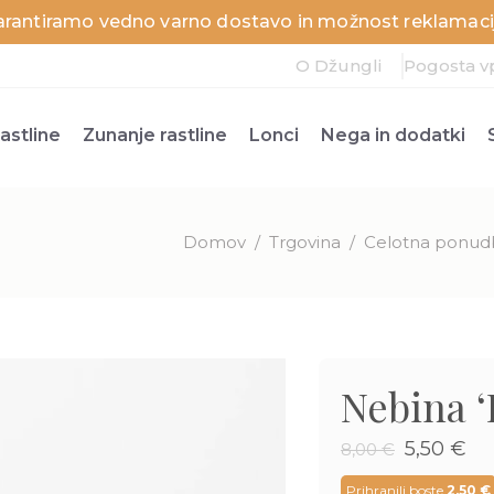
arantiramo vedno varno dostavo in možnost reklamacij
O Džungli
Pogosta v
astline
Zunanje rastline
Lonci
Nega in dodatki
Domov
/
Trgovina
/
Celotna ponudb
Nebina ‘
Izvirna
Tr
5,50
€
8,00
€
cena
ce
je
je:
Prihranili boste
2,50
€