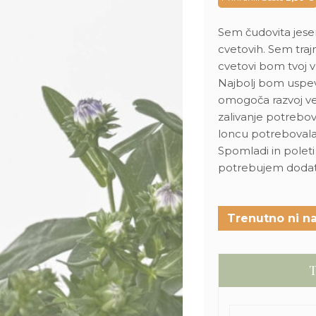
bila:
5,
8,00 €.
Sem čudovita jesen
cvetovih. Sem traj
cvetovi bom tvoj v
Najbolj bom uspev
omogoča razvoj vel
zalivanje potrebov
loncu potrebovala z
Spomladi in polet
potrebujem dodatne
Trenutno ni na
T