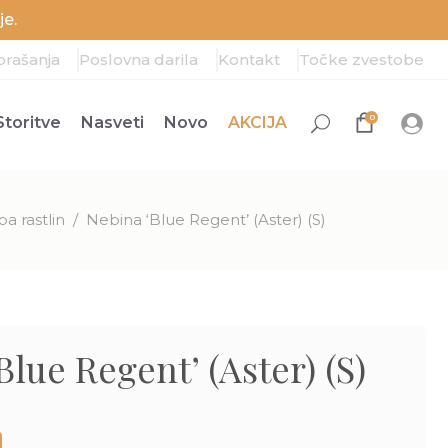
e.
prašanja
Poslovna darila
Kontakt
Točke zvestobe
0
Storitve
Nasveti
Novo
AKCIJA
a rastlin
/
Nebina ‘Blue Regent’ (Aster) (S)
Blue Regent’ (Aster) (S)
enutna
na