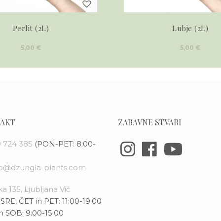
Perlit (2L)
Lubje (2L)
5,00
€
5,00
€
AKT
ZABAVNE STVARI
 724 385
(PON-PET: 8:00-
fo@dzungla-plants.com
a 135, Ljubljana Vič
SRE, ČET in PET: 11:00-19:00
n SOB: 9:00-15:00