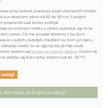
50 €.
ska sorta nebine, znana po svojih intenzivnih modrih
nica in dosežem višino od 60 do 90 cm. S svojimi
rt popestrila vsak konec poletja!
ala na sončnem mestu z obilico svetlobe, saj mi ta
ikih cvetov. Če me posadiš direktno v tla, bom
ala le v sušnih obdobjih, medtem ko bom pri rasti v
alivanje vsakič, ko se zgornji sloj zemlje izsuši.
i bom vesela tudi
gnojila za cvetoče rastline
. Pozimi ne
 zaščite, saj brez težav zdržim tudi do -30 °C!
 zalogi
e obvestimo, ko bo spet na zalogi?