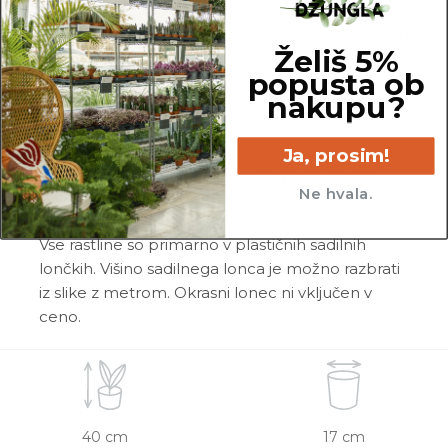
dejanske rastline, ki jo naročite. Ker je vsaka
rastlina unikatna, so možne manjše variacije. Med
Želiš 5%
prikazano in kupljeno rastlino so lahko manjše
popusta ob
razlike v velikosti, variegaciji, številu listov, vej,
nakupu?
cvetov, itd …
Pred pošiljanjem vse rastline skrbno
Ja, prosim!
pregledamo in zagotovimo, da gredo na pot
Ne hvala.
zdrave in čim bolj podobne izdelku na fotografiji.
Vse rastline so primarno v plastičnih sadilnih
lončkih. Višino sadilnega lonca je možno razbrati
iz slike z metrom. Okrasni lonec ni vključen v
ceno.
40 cm
17 cm