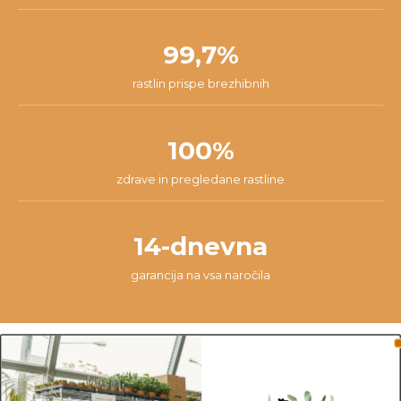
99,7%
rastlin prispe brezhibnih
100%
zdrave in pregledane rastline
14-dnevna
garancija na vsa naročila
OPOMBA
Fotografije prikazujejo primer rastline in ne