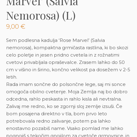
Marvel’ (Salvia
Nemorosa) (L)
9,00
€
Sem podlesna kadulja ‘Rose Marvel’ (Salvia
nemorosa), kompaktna grmičasta rastlina, ki bo skozi
celo poletje in jesen pridno cvetela in z rožnatimi
cvetovi privabljala opraševalce. Zrasem lahko do 50
cm v višino in širino, končno velikost pa dosežem v 2-5
letih.
Rada imam sončne do polsončne lege, saj mi sonce
omogoča obilno cvetenje. Moja Zemlja naj bo dobro
odcedna, rahlo peskasta in rahlo kisla ali nevtralna.
Zalivaj me redno, ko se zgornji sloj zemlje izsuši. Če
bom posajena direktno v tla, bom prvo leto
potrebovala redno zalivanje, potem pa lahko
enostavno pozabiš name. Vsako pomlad me lahko
pognojiš s tekočim gnojilom za cvetoče grmovnice, in