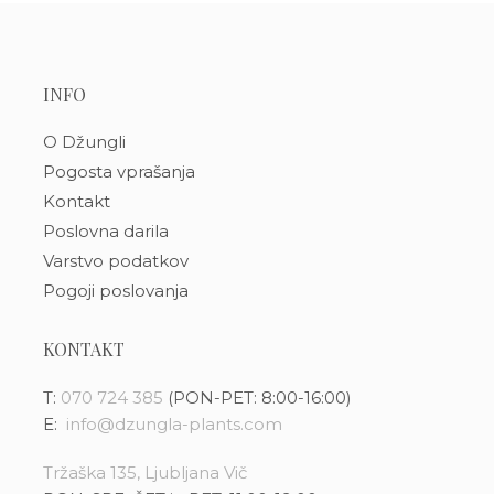
INFO
O Džungli
Pogosta vprašanja
Kontakt
Poslovna darila
Varstvo podatkov
Pogoji poslovanja
KONTAKT
T:
070 724 385
(PON-PET: 8:00-16:00)
E:
info@dzungla-plants.com
Tržaška 135, Ljubljana Vič