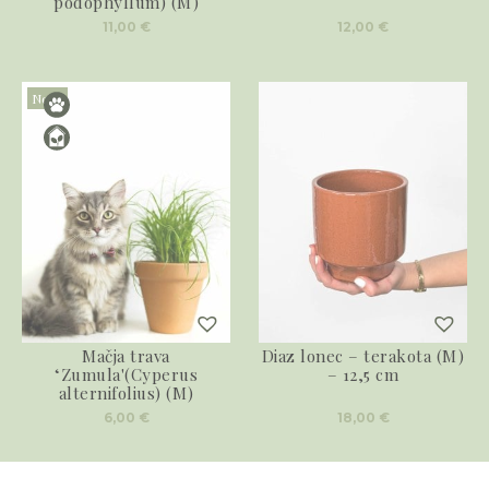
podophyllum) (M)
11,00
€
12,00
€
Novo
Mačja trava
Diaz lonec – terakota (M)
‘Zumula'(Cyperus
– 12,5 cm
alternifolius) (M)
6,00
€
18,00
€