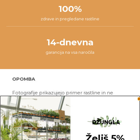
100%
zdrave in pregledane rastline
14-dnevna
garancija na vsa naročila
OPOMBA
Fotografije prikazujejo primer rastline in ne
dejanske rastline, ki jo naročite. Ker je vsaka
rastlina unikatna, so možne manjše variacije. Med
prikazano in kupljeno rastlino so lahko manjše
razlike v velikosti, variegaciji, številu listov, vej,
cvetov, itd …
Želiš 5%