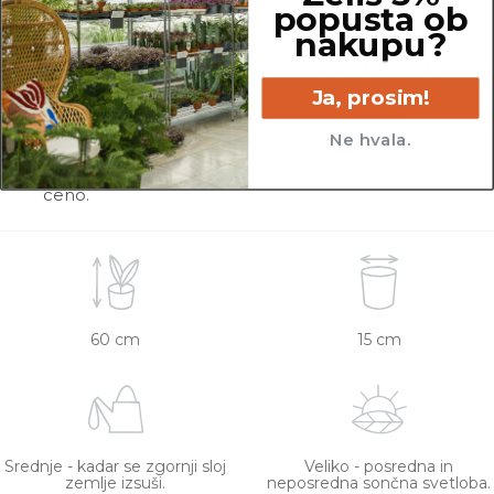
popusta ob
Pred pošiljanjem vse rastline skrbno
nakupu?
pregledamo in zagotovimo, da gredo na pot
zdrave in čim bolj podobne izdelku na fotografiji.
Ja, prosim!
Vse rastline so primarno v plastičnih sadilnih
Ne hvala.
lončkih. Višino sadilnega lonca je možno razbrati
iz slike z metrom. Okrasni lonec ni vključen v
ceno.
60 cm
15 cm
Srednje - kadar se zgornji sloj
Veliko - posredna in
zemlje izsuši.
neposredna sončna svetloba.