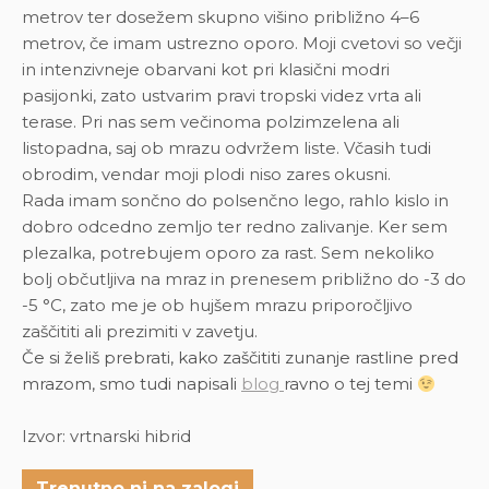
metrov ter dosežem skupno višino približno 4–6
metrov, če imam ustrezno oporo. Moji cvetovi so večji
in intenzivneje obarvani kot pri klasični modri
pasijonki, zato ustvarim pravi tropski videz vrta ali
terase. Pri nas sem večinoma polzimzelena ali
listopadna, saj ob mrazu odvržem liste. Včasih tudi
obrodim, vendar moji plodi niso zares okusni.
Rada imam sončno do polsenčno lego, rahlo kislo in
dobro odcedno zemljo ter redno zalivanje. Ker sem
plezalka, potrebujem oporo za rast. Sem nekoliko
bolj občutljiva na mraz in prenesem približno do -3 do
-5 °C, zato me je ob hujšem mrazu priporočljivo
zaščititi ali prezimiti v zavetju.
Če si želiš prebrati, kako zaščititi zunanje rastline pred
mrazom, smo tudi napisali
blog
ravno o tej temi
Izvor: vrtnarski hibrid
Trenutno ni na zalogi