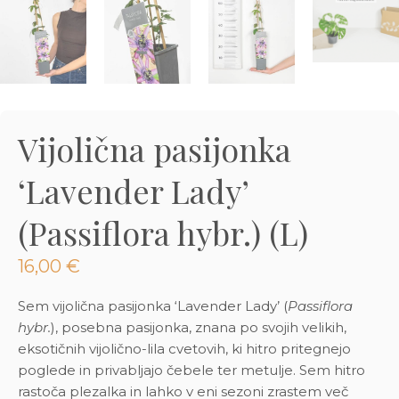
3D tiskani lonci
Preberi prispevek
,00
€
Dodaj v košarico
Vijolična pasijonka
‘Lavender Lady’
(Passiflora hybr.) (L)
16,00
€
Sem vijolična pasijonka ‘Lavender Lady’ (
Passiflora
hybr.
), posebna pasijonka, znana po svojih velikih,
eksotičnih vijolično-lila cvetovih, ki hitro pritegnejo
poglede in privabljajo čebele ter metulje. Sem hitro
rastoča plezalka in lahko v eni sezoni zrastem več