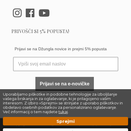
PRIVOŠČI SI 5% POPUSTA!
Prijavi se na Džungla novice in prejmi 5% popusta
Prijavi se na e-novičke
Uporabljamo piškotke in podobne tehnologije za izboljšanje
vašega brskanja in za oglaševanje, ki je prilagojeno vašim
interesom. Z izbiro »Sprejmi« se strinjate z uporabo piškotkov in
obdelavo osebnih podatkov za personalizirano oglaševanje.
Več informacij o tem najdete
tukaj
.
Sprejmi
Copyright 2023 –
Džungla Plants d.o.o.
|
Sitemap
| Made by