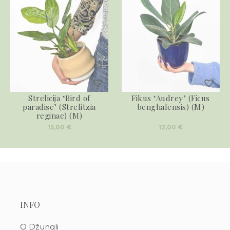
Strelicija ‘Bird of
Fikus ‘Audrey’ (Ficus
paradise’ (Strelitzia
benghalensis) (M)
reginae) (M)
15,00
€
12,00
€
INFO
O Džungli