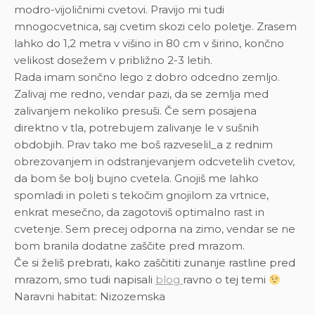
modro-vijoličnimi cvetovi. Pravijo mi tudi
mnogocvetnica, saj cvetim skozi celo poletje. Zrasem
lahko do 1,2 metra v višino in 80 cm v širino, končno
velikost dosežem v približno 2-3 letih.
Rada imam sončno lego z dobro odcedno zemljo.
Zalivaj me redno, vendar pazi, da se zemlja med
zalivanjem nekoliko presuši. Če sem posajena
direktno v tla, potrebujem zalivanje le v sušnih
obdobjih. Prav tako me boš razveselil_a z rednim
obrezovanjem in odstranjevanjem odcvetelih cvetov,
da bom še bolj bujno cvetela. Gnojiš me lahko
spomladi in poleti s tekočim gnojilom za vrtnice,
enkrat mesečno, da zagotoviš optimalno rast in
cvetenje. Sem precej odporna na zimo, vendar se ne
bom branila dodatne zaščite pred mrazom.
Če si želiš prebrati, kako zaščititi zunanje rastline pred
mrazom, smo tudi napisali
blog
ravno o tej temi
Naravni habitat: Nizozemska