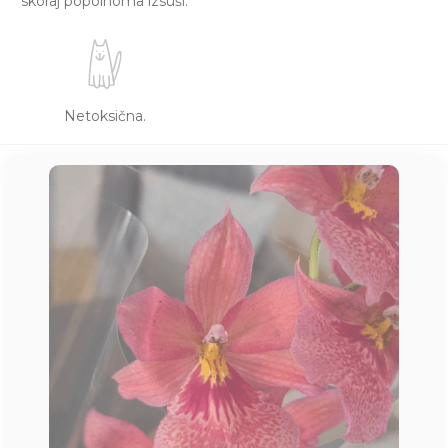
skoraj popolnoma izsuši.
Netoksična.