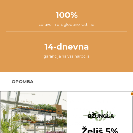
100%
zdrave in pregledane rastline
14-dnevna
garancija na vsa naročila
OPOMBA
Fotografije prikazujejo primer rastline in ne
dejanske rastline, ki jo naročite. Ker je vsaka
rastlina unikatna, so možne manjše variacije. Med
prikazano in kupljeno rastlino so lahko manjše
razlike v velikosti, variegaciji, številu listov, vej,
Želiš 5%
cvetov, itd …