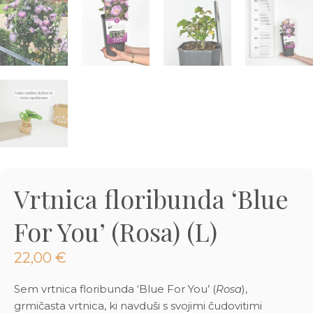
3D tiskani lonci
Preberi prispevek
,00
€
Dodaj v košarico
Vrtnica floribunda ‘Blue
For You’ (Rosa) (L)
22,00
€
Sem vrtnica floribunda ‘Blue For You’ (
Rosa
),
grmičasta vrtnica, ki navduši s svojimi čudovitimi