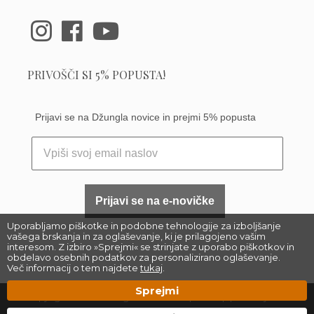
PRIVOŠČI SI 5% POPUSTA!
Prijavi se na Džungla novice in prejmi 5% popusta
Prijavi se na e-novičke
Uporabljamo piškotke in podobne tehnologije za izboljšanje
vašega brskanja in za oglaševanje, ki je prilagojeno vašim
interesom. Z izbiro »Sprejmi« se strinjate z uporabo piškotkov in
obdelavo osebnih podatkov za personalizirano oglaševanje.
Več informacij o tem najdete
tukaj
.
Sprejmi
Copyright 2023 –
Džungla Plants d.o.o.
|
Sitemap
| Made by