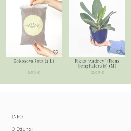
Kokosova šota (2 L)
Fikus ‘Audrey’ (Ficus
benghalensis) (M)
5,00
€
12,00
€
INFO
O Džungli