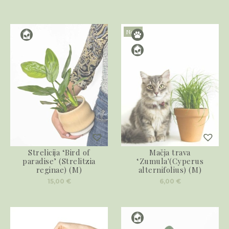
Novo
Strelicija ‘Bird of
Mačja trava
paradise’ (Strelitzia
‘Zumula'(Cyperus
reginae) (M)
alternifolius) (M)
15,00
€
6,00
€