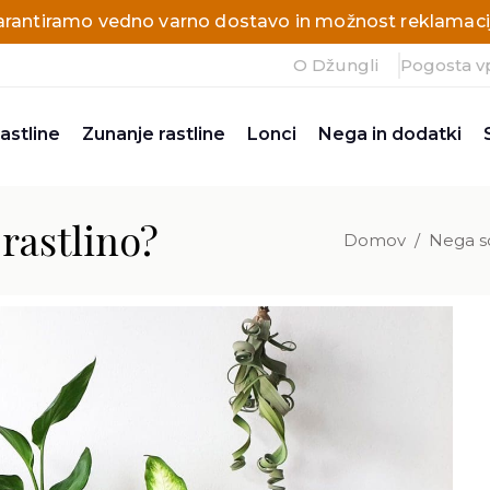
arantiramo vedno varno dostavo in možnost reklamacij
O Džungli
Pogosta v
astline
Zunanje rastline
Lonci
Nega in dodatki
rastlino?
Domov
/
Nega so