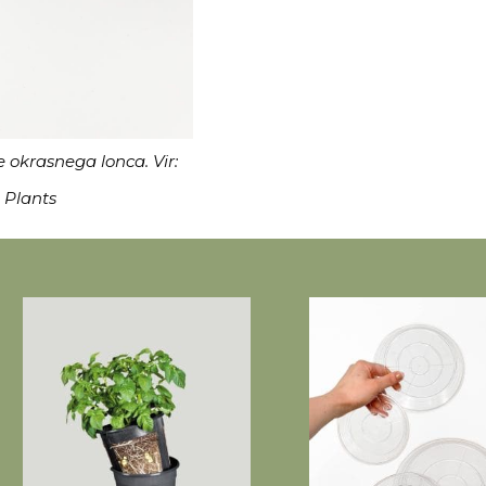
popusta 
nakupu
Ja, prosim!
Ne hvala.
e okrasnega lonca. Vir:
 Plants