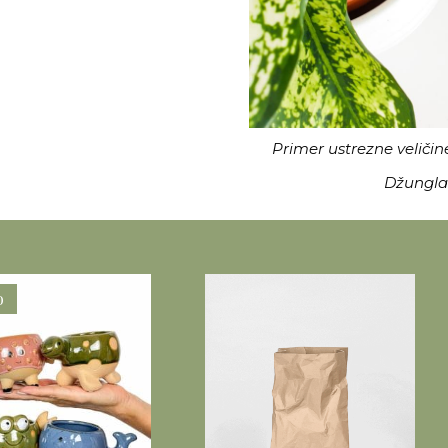
Primer ustrezne veličin
Džungla
o