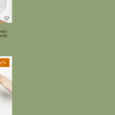
lonec –
sti)
enovni
azpon:
d
,00 €
o
,00 €
27%