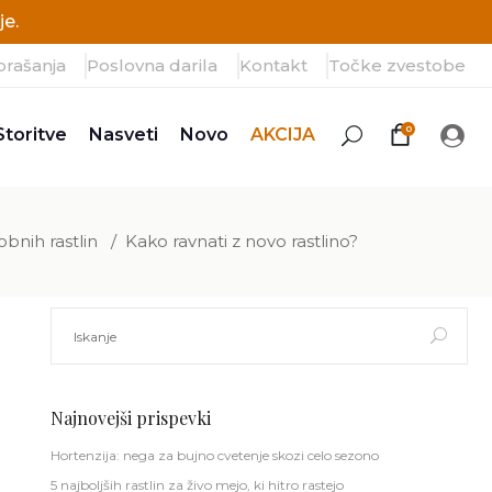
e.
prašanja
Poslovna darila
Kontakt
Točke zvestobe
0
Storitve
Nasveti
Novo
AKCIJA
bnih rastlin
/
Kako ravnati z novo rastlino?
Search
for:
Najnovejši prispevki
Hortenzija: nega za bujno cvetenje skozi celo sezono
5 najboljših rastlin za živo mejo, ki hitro rastejo