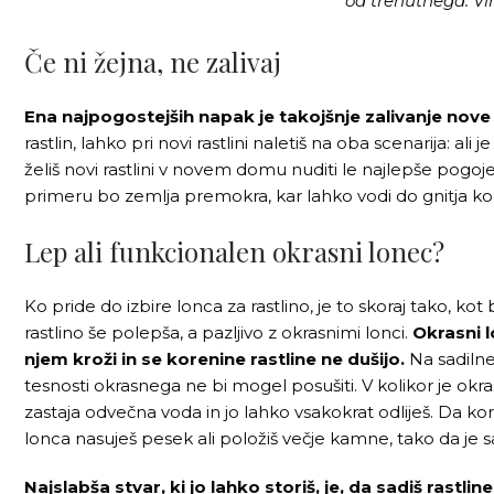
od trenutnega. Vi
Če ni žejna, ne zalivaj
Ena najpogostejših napak je takojšnje zalivanje nove 
rastlin, lahko pri novi rastlini naletiš na oba scenarija: al
želiš novi rastlini v novem domu nuditi le najlepše pogoje
primeru bo zemlja premokra, kar lahko vodi do gnitja kor
Lep ali funkcionalen okrasni lonec?
Ko pride do izbire lonca za rastlino, je to skoraj tako, ko
rastlino še polepša, a pazljivo z okrasnimi lonci.
Okrasni l
njem kroži in se korenine rastline ne dušijo.
Na sadiln
tesnosti okrasnega ne bi mogel posušiti. V kolikor je okras
zastaja odvečna voda in jo lahko vsakokrat odliješ. Da ko
lonca nasuješ pesek ali položiš večje kamne, tako da je s
Najslabša stvar, ki jo lahko storiš, je, da sadiš rastlin