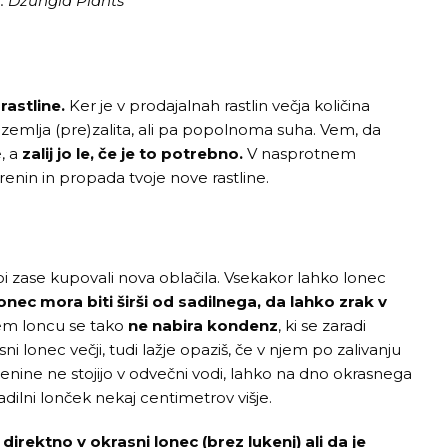
r: Džungla Plants
rastline.
Ker je v prodajalnah rastlin večja količina
i je zemlja (pre)zalita, ali pa popolnoma suha. Vem, da
, a
zalij jo le, če je to potrebno.
V nasprotnem
enin in propada tvoje nove rastline.
t bi zase kupovali nova oblačila. Vsekakor lahko lonec
onec mora biti širši od sadilnega, da lahko zrak v
em loncu se tako
ne nabira kondenz
, ki se zaradi
ni lonec večji, tudi lažje opaziš, če v njem po zalivanju
renine ne stojijo v odvečni vodi, lahko na dno okrasnega
adilni lonček nekaj centimetrov višje.
e direktno v okrasni lonec (brez lukenj) ali da je