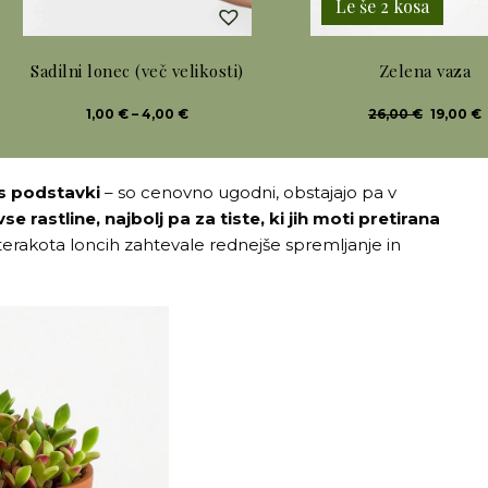
Le še 2 kosa
Sadilni lonec (več velikosti)
Zelena vaza
Ta
Cenovni
Izvirna
1,00
€
–
4,00
€
26,00
€
19,00
€
razpon:
cena
izdelek
od
je
j
1,00 €
bila:
1
ima
do
26,00 €.
4,00 €
 s podstavki
– so cenovno ugodni, obstajajo pa v
več
se rastline, najbolj pa za tiste, ki jih moti pretirana
različic.
 terakota loncih zahtevale rednejše spremljanje in
Možnosti
lahko
izberete
na
strani
izdelka