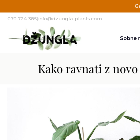
G
070 724 385
|
info@dzungla-plants.com
Sobne r
Kako ravnati z novo 