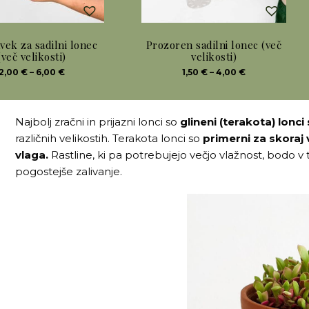
vek za sadilni lonec
Prozoren sadilni lonec (več
(več velikosti)
velikosti)
Cenovni
Ta
Cenovni
2,00
€
–
6,00
€
1,50
€
–
4,00
€
razpon:
razpon:
od
izdelek
od
2,00 €
1,50 €
do
ima
do
6,00 €
4,00 €
Najbolj zračni in prijazni lonci so
glineni (terakota) lonci
več
različnih velikostih. Terakota lonci so
primerni za skoraj v
različic.
vlaga.
Rastline, ki pa potrebujejo večjo vlažnost, bodo v
ti
Možnosti
pogostejše zalivanje.
lahko
e
izberete
na
strani
izdelka