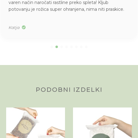
skrbno zaščitene rože, kako lepi primerki, kakšen vonj po
citrusih (moja nova orhideja) … draga Džungla, pridobili
ste novo zvesto stranko! Hvala!
Alenka
PODOBNI IZDELKI