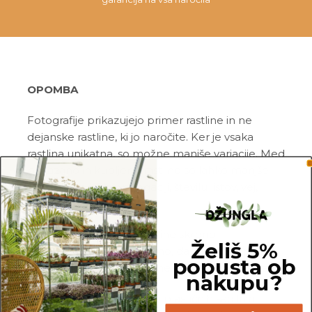
OPOMBA
Fotografije prikazujejo primer rastline in ne
dejanske rastline, ki jo naročite. Ker je vsaka
rastlina unikatna, so možne manjše variacije. Med
prikazano in kupljeno rastlino so lahko manjše
razlike v velikosti, variegaciji, številu listov, vej,
cvetov, itd …
Pred pošiljanjem vse rastline skrbno
Želiš 5%
pregledamo in zagotovimo, da gredo na pot
popusta ob
zdrave in čim bolj podobne izdelku na fotografiji.
nakupu?
Vse rastline so primarno v plastičnih sadilnih