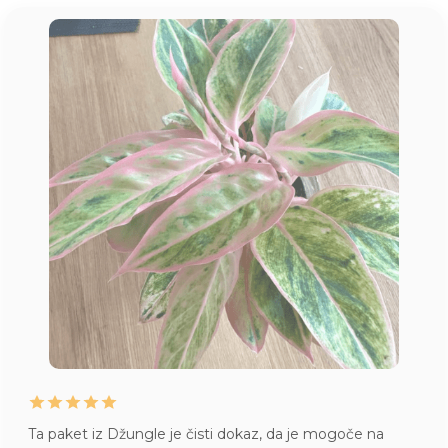
Juhej, danes je prispela pošiljka iz Džungle
. Kako