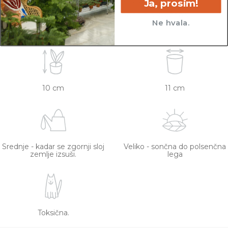
lončkih. Višino sadilnega lonca je možno razbrati
Ja, prosim!
iz slike z metrom. Okrasni lonec ni vključen v
Ne hvala.
ceno.
10 cm
11 cm
Srednje - kadar se zgornji sloj
Veliko - sončna do polsenčna
zemlje izsuši.
lega
Toksična.