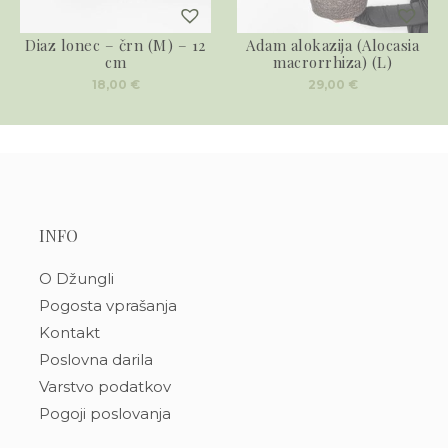
Diaz lonec – črn (M) – 12
Adam alokazija (Alocasia
cm
macrorrhiza) (L)
18,00
€
29,00
€
INFO
O Džungli
Pogosta vprašanja
Kontakt
Poslovna darila
Varstvo podatkov
Pogoji poslovanja