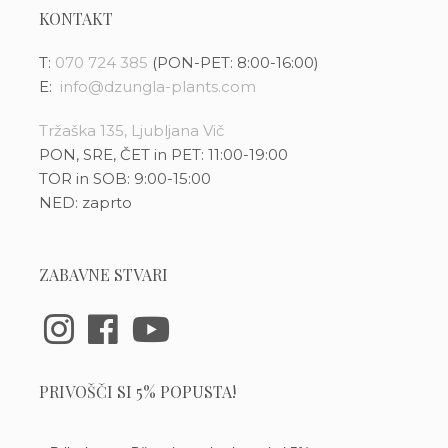
KONTAKT
T:
070 724 385
(PON-PET: 8:00-16:00)
E:
info@dzungla-plants.com
Tržaška 135, Ljubljana Vič
PON, SRE, ČET in PET: 11:00-19:00
TOR in SOB: 9:00-15:00
NED: zaprto
ZABAVNE STVARI
PRIVOŠČI SI 5% POPUSTA!