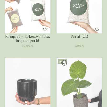
Komplet – kokosova šota,
Perlit (2L)
lubje in perlit
14,00
€
5,00
€
Novo