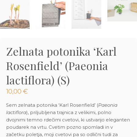
3D tiskani lonci
Preberi prispevek
,00
€
Dodaj v košarico
Zelnata potonika ‘Karl
Rosenfield’ (Paeonia
lactiflora) (S)
10,00
€
Sem zelnata potonika ‘Karl Rosenfield’ (
Paeonia
lactiflora
), priljubljena trajnica z velikimi, polno
dvojnimi temno rdečimi cvetovi, ki ustvarijo eleganten
poudarek na vrtu. Cvetim pozno spomladi in v
začetku poletja, moji cvetovi pa so odlični tudi za