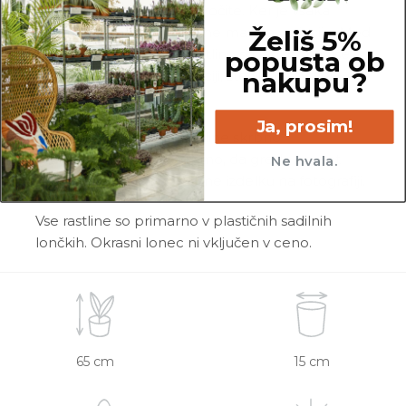
dejanske rastline, ki jo naročite. Ker je vsaka
rastlina unikatna, so možne manjše variacije. Med
Želiš 5%
prikazano in kupljeno rastlino so lahko manjše
popusta ob
nakupu?
razlike v velikosti, variegaciji, številu listov, vej,
cvetov, itd. …
Ja, prosim!
Pred pošiljanjem vse rastline skrbno
pregledamo in zagotovimo, da gredo na pot
Ne hvala.
zdrave in čim bolj podobne izdelku na fotografiji.
Vse rastline so primarno v plastičnih sadilnih
lončkih. Okrasni lonec ni vključen v ceno.
65 cm
15 cm