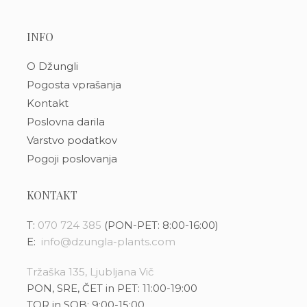
INFO
O Džungli
Pogosta vprašanja
Kontakt
Poslovna darila
Varstvo podatkov
Pogoji poslovanja
KONTAKT
T:
070 724 385
(PON-PET: 8:00-16:00)
E:
info@dzungla-plants.com
Tržaška 135, Ljubljana Vič
PON, SRE, ČET in PET: 11:00-19:00
TOR in SOB: 9:00-15:00