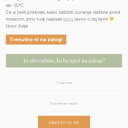
do -15
°C.
Če si želiš prebrati, kako zaščititi zunanje rastline pred
mrazom, smo tudi napisali
blog
ravno o tej temi
Izvor: Azija
Trenutno ni na zalogi
Te obvestimo, ko bo spet na zalogi?