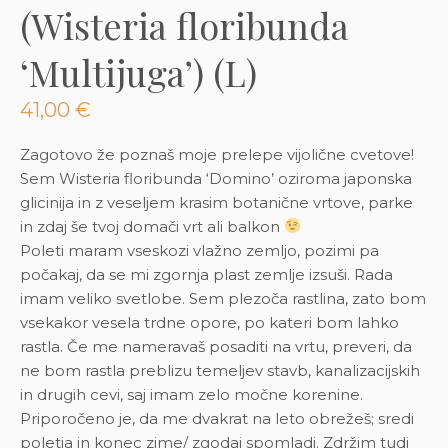
(Wisteria floribunda
‘Multijuga’) (L)
41,00
€
Zagotovo že poznaš moje prelepe vijolične cvetove!
Sem Wisteria floribunda ‘Domino’ oziroma japonska
glicinija in z veseljem krasim botanične vrtove, parke
in zdaj še tvoj domači vrt ali balkon
Poleti maram vseskozi vlažno zemljo, pozimi pa
počakaj, da se mi zgornja plast zemlje izsuši. Rada
imam veliko svetlobe. Sem plezoča rastlina, zato bom
vsekakor vesela trdne opore, po kateri bom lahko
rastla. Če me nameravaš posaditi na vrtu, preveri, da
ne bom rastla preblizu temeljev stavb, kanalizacijskih
in drugih cevi, saj imam zelo močne korenine.
Priporočeno je, da me dvakrat na leto obrežeš; sredi
poletja in konec zime/ zgodaj spomladi. Zdržim tudi