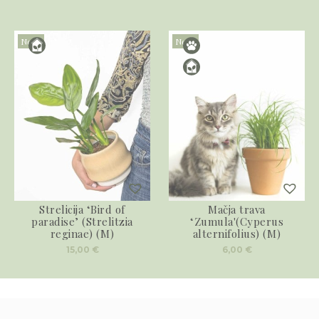
Novo
Novo
Strelicija ‘Bird of
Mačja trava
paradise’ (Strelitzia
‘Zumula'(Cyperus
reginae) (M)
alternifolius) (M)
15,00
€
6,00
€