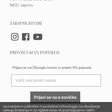
NED: zaprto
ZABAVNE STVARI
PRIVOŠČI SI 5% POPUSTA!
Prijavi se na Džungla novice in prejmi 5% popusta
Prijavi se na e-novičke
Uporabljamo piškotke in podobne tehnologije za izboljšanje
vašega brskanja in za oglaševanje, ki je prilagojeno vašim