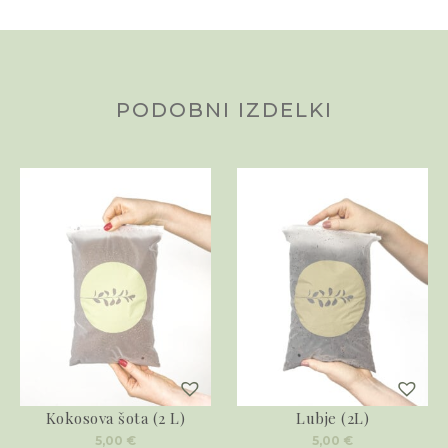
PODOBNI IZDELKI
Kokosova šota (2 L)
Lubje (2L)
5,00
€
5,00
€