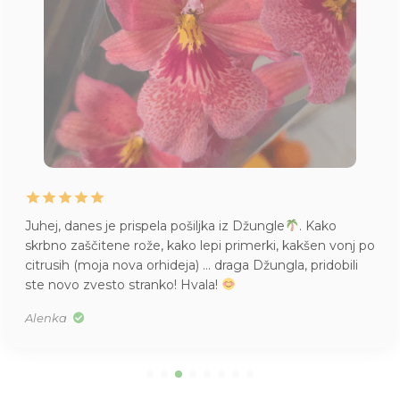
Juhej, danes je prispela pošiljka iz Džungle
. Kako
skrbno zaščitene rože, kako lepi primerki, kakšen vonj po
citrusih (moja nova orhideja) … draga Džungla, pridobili
ste novo zvesto stranko! Hvala!
Alenka