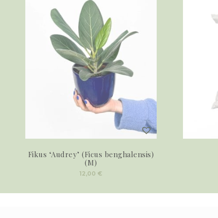
Fikus ‘Audrey’ (Ficus benghalensis)
(M)
12,00
€