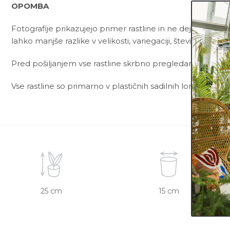
OPOMBA
Fotografije prikazujejo primer rastline in ne dejanske rast
lahko manjše razlike v velikosti, variegaciji, številu listov, v
Pred pošiljanjem vse rastline skrbno pregledamo in zagot
Vse rastline so primarno v plastičnih sadilnih lončkih. Viš
25 cm
15 cm