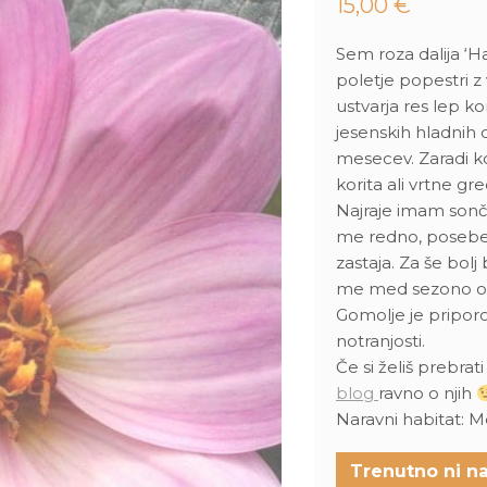
15,00
€
Sem roza dalija ‘H
poletje popestri z 
ustvarja res lep k
jesenskih hladnih d
mesecev. Zaradi ko
korita ali vrtne gr
Najraje imam sonč
me redno, posebej
zastaja. Za še bol
me med sezono obč
Gomolje je priporoč
notranjosti.
Če si želiš prebrat
blog
ravno o njih
Naravni habitat: M
Trenutno ni na