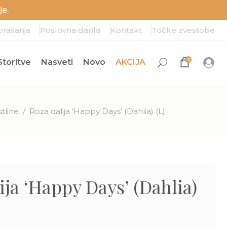
e.
prašanja
Poslovna darila
Kontakt
Točke zvestobe
0
Storitve
Nasveti
Novo
AKCIJA
tline
/
Roza dalija ‘Happy Days’ (Dahlia) (L)
ija ‘Happy Days’ (Dahlia)