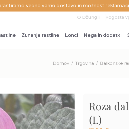
arantiramo vedno varno dostavo in možnost reklamacij
O Džungli
Pogosta v
astline
Zunanje rastline
Lonci
Nega in dodatki
Domov
/
Trgovina
/
Balkonske ras
Roza dal
(L)