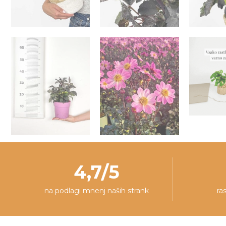
4,7/5
na podlagi mnenj naših strank
ra