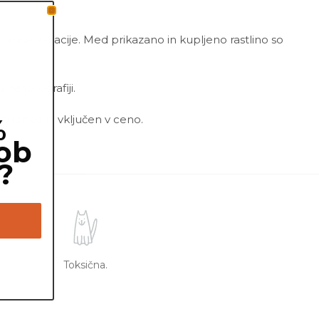
 manjše variacije. Med prikazano in kupljeno rastlino so
a fotografiji.
ni lonec ni vključen v ceno.
%
ob
?
Toksična.