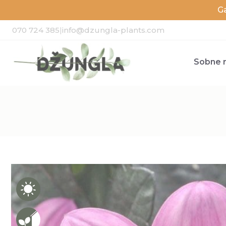
G
070 724 385
|
info@dzungla-plants.com
Sobne r