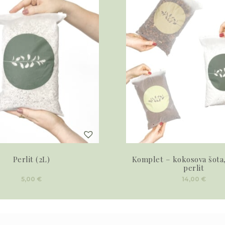
Perlit (2L)
Komplet – kokosova šota,
perlit
5,00
€
14,00
€