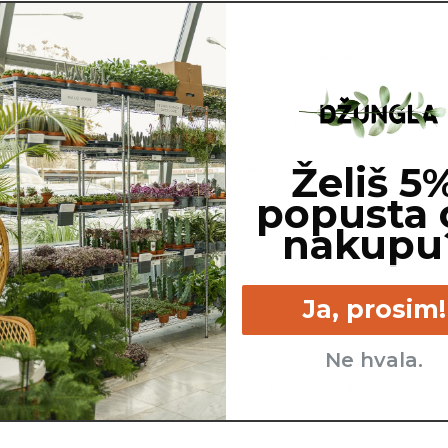
line, ki jo naročite. Ker je vsaka rastlina unikatna, so možne
ej, cvetov, itd …
ovimo, da gredo na pot zdrave in čim bolj podobne izdelku n
ino sadilnega lonca je možno razbrati iz slike z metrom. Okras
Želiš 5
popusta 
nakupu
Ja, prosim!
Ne hvala.
Srednje - kadar se zgornji
Veliko - posredna in
sloj zemlje izsuši.
neposredna sončna
svetloba.