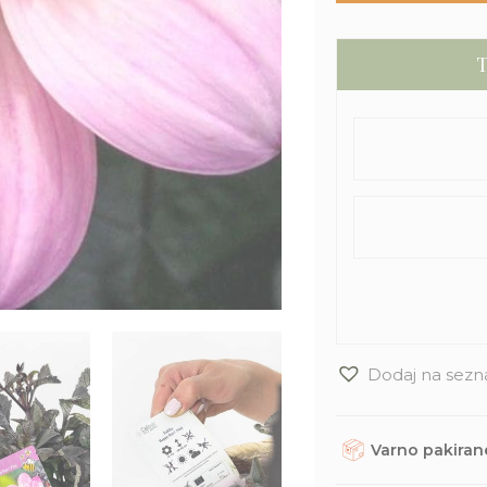
T
Dodaj na sezn
Varno pakirane