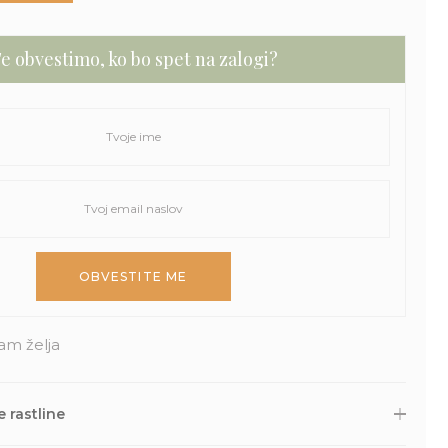
e obvestimo, ko bo spet na zalogi?
am želja
 rastline