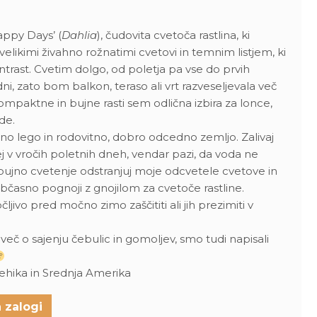
appy Days’ (
Dahlia
), čudovita cvetoča rastlina, ki
velikimi živahno rožnatimi cvetovi in temnim listjem, ki
ontrast. Cvetim dolgo, od poletja pa vse do prvih
ni, zato bom balkon, teraso ali vrt razveseljevala več
mpaktne in bujne rasti sem odlična izbira za lonce,
ede.
no lego in rodovitno, dobro odcedno zemljo. Zalivaj
 v vročih poletnih dneh, vendar pazi, da voda ne
j bujno cvetenje odstranjuj moje odcvetele cvetove in
asno pognoji z gnojilom za cvetoče rastline.
ljivo pred močno zimo zaščititi ali jih prezimiti v
i več o sajenju čebulic in gomoljev, smo tudi napisali
ehika in Srednja Amerika
 zalogi