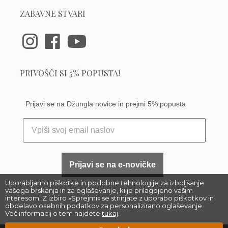
ZABAVNE STVARI
PRIVOŠČI SI 5% POPUSTA!
Prijavi se na Džungla novice in prejmi 5% popusta
Prijavi se na e-novičke
Uporabljamo piškotke in podobne tehnologije za izboljšanje
vašega brskanja in za oglaševanje, ki je prilagojeno vašim
interesom. Z izbiro »Sprejmi« se strinjate z uporabo piškotkov in
obdelavo osebnih podatkov za personalizirano oglaševanje.
Več informacij o tem najdete
tukaj
.