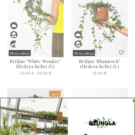
Ni na zalogi
Ni na zalogi
Bršljan ‘White Wonder’
Bršljan ‘Shamrock’
Sold
Sold
(Hedera helix) (L)
(Hedera helix) (L)
Izvirna
Trenutna
26,00
€
23,00
€
13,00
€
cena
cena
je
je:
bila:
23,00 €.
26,00 €.
-40%