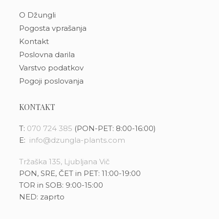
O Džungli
Pogosta vprašanja
Kontakt
Poslovna darila
Varstvo podatkov
Pogoji poslovanja
KONTAKT
T:
070 724 385
(PON-PET: 8:00-16:00)
E:
info@dzungla-plants.com
Tržaška 135, Ljubljana Vič
PON, SRE, ČET in PET: 11:00-19:00
TOR in SOB: 9:00-15:00
NED: zaprto