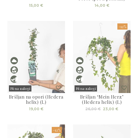
15,00
€
14,00
€
-12%
Ni na zalogi
Ni na zalogi
Bršljan na opori (Hedera
Bršljan ‘Mein Herz’
Sold
Sold
helix) (L)
(Hedera helix) (L)
Izvirna
Trenutn
19,00
€
26,00
€
23,00
€
cena
cena
je
je:
bila:
23,00 €.
26,00 €.
-12%