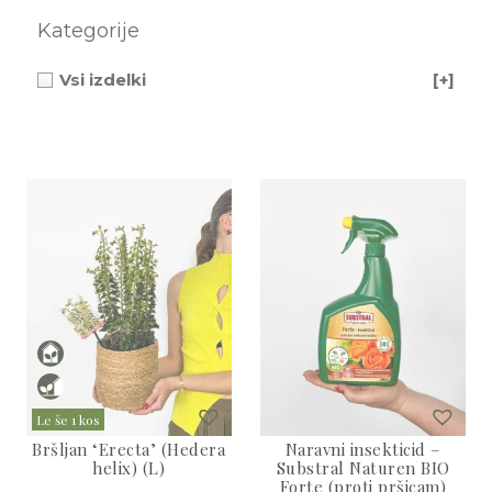
3D tiskani lonci
Preberi prispevek
,00
€
Kategorije
Dodaj v košarico
Vsi izdelki
[+]
Le še 1 kos
Bršljan ‘Erecta’ (Hedera
Naravni insekticid –
helix) (L)
Substral Naturen BIO
Forte (proti pršicam)