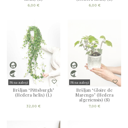
6,00
€
6,00
€
Ni na zalogi
Ni na zalogi
Bršljan ‘Pittsburgh’
Bršljan ‘Gloire de
Sold
Sold
(Hedera helix) (L)
Marengo’ (Hedera
algeriensis) (S)
32,00
€
7,00
€