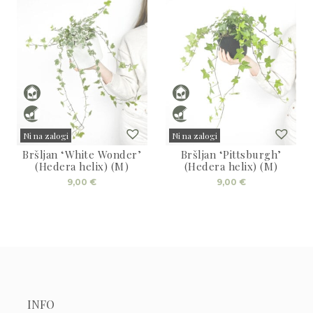
Ni na zalogi
Ni na zalogi
Bršljan ‘White Wonder’
Bršljan ‘Pittsburgh’
Sold
Sold
(Hedera helix) (M)
(Hedera helix) (M)
9,00
€
9,00
€
INFO