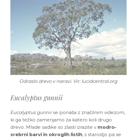
Odraslo drevo v naravi. Vir: lucidcentral.org
Eucalyptus gunnii
Eucalyptus gunnii
se ponaša z značilnim videzom,
ki ga težko zamenjamo za katero koli drugo
drevo. Mlade sadike so zlasti izrazite v
modro-
srebrni barvi in okroglih listih
, s starostjo pa se