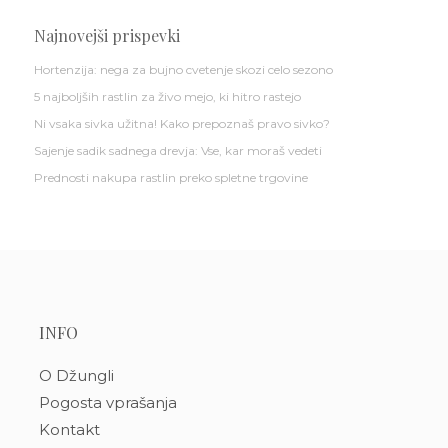
Najnovejši prispevki
Hortenzija: nega za bujno cvetenje skozi celo sezono
5 najboljših rastlin za živo mejo, ki hitro rastejo
Ni vsaka sivka užitna! Kako prepoznaš pravo sivko?
Sajenje sadik sadnega drevja: Vse, kar moraš vedeti
Prednosti nakupa rastlin preko spletne trgovine
INFO
O Džungli
Pogosta vprašanja
Kontakt