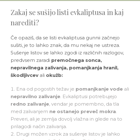
Zakaj se sušijo listi evkaliptusa in kaj
narediti?
Če opaziš, da se listi evkaliptusa gunnii začnejo
sušiti, je to lahko znak, da mu nekaj ne ustreza.
Sušenje listov se lahko zgodi iz različnih razlogov,
predvsem zaradi
premočnega sonca,
nepravilnega zalivanja, pomanjkanja hranil,
škodljivcev
ali
okužb:
Ena od pogostih težav je
pomanjkanje vode
ali
nepravilno zalivanje
. Evkaliptusi potrebujejo
redno zalivanje
, vendar je pomembno, da tla
med zalivanjem
ne ostanejo preveč mokra
.
Preveri, ali je zemlja dovolj vlažna in glede na to
prilagodi način zalivanja.
Drugi možen vzrok za sušenje listov je lahko