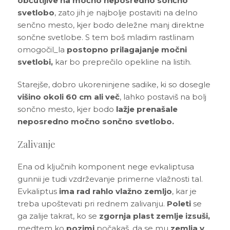
občutljive na
močno
neposredno sončno
svetlobo
, zato jih je najbolje postaviti na delno
senčno mesto, kjer bodo deležne manj direktne
sončne svetlobe. S tem boš mladim rastlinam
omogočil_la
postopno prilagajanje
močni
svetlobi,
kar bo preprečilo opekline na listih.
Starejše, dobro ukoreninjene sadike, ki so dosegle
višino okoli 60 cm ali več
, lahko postaviš na bolj
sončno mesto, kjer bodo
lažje prenašale
neposredno močno sončno svetlobo.
Zalivanje
Ena od ključnih komponent nege evkaliptusa
gunnii je tudi vzdrževanje primerne vlažnosti tal.
Evkaliptus
ima rad rahlo vlažno zemljo
, kar je
treba upoštevati pri rednem zalivanju.
Poleti
se
ga zalije takrat, ko se
zgornja plast zemlje izsuši,
medtem ko
pozimi
počakaš, da se mu
zemlja v