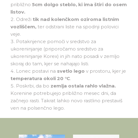
približno
5cm dolgo steblo, ki ima štiri do osem
listov.
Odreži
tik nad kolenčkom oziroma listnim
vozliščem,
ter odstrani liste na spodnji polovici
veje.
Potaknjence pomoči v sredstvo za
ukoreninjanje (priporočamo sredstvo za
ukoreninjanje Korex) in jih nato posadi v zemljo
skoraj do tam, kjer se nahajajo listi.
Lonec postavi na
svetlo lego
v prostoru, kjer je
temperatura okoli 20 °C
.
Poskrbi, da bo
zemlja ostala rahlo vlažna.
Korenine potrebujejo približno mesec dni, da
začnejo rasti. Takrat lahko novo rastlino prestaviš
ven na polsenčno lego.