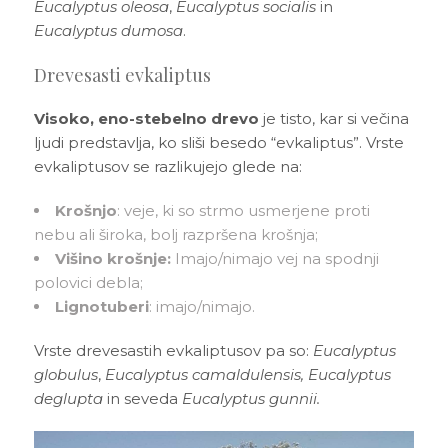
Eucalyptus oleosa
,
Eucalyptus
socialis
in
Eucalyptus dumosa
.
Drevesasti evkaliptus
Visoko, eno-stebelno drevo
je tisto, kar si večina
ljudi predstavlja, ko sliši besedo “evkaliptus”. Vrste
evkaliptusov se razlikujejo glede na:
Krošnjo
: veje, ki so strmo usmerjene proti
nebu ali široka, bolj razpršena krošnja;
Višino krošnje:
Imajo/nimajo vej na spodnji
polovici debla;
Lignotuberi
: imajo/nimajo.
Vrste drevesastih evkaliptusov pa so:
Eucalyptus
globulus
,
Eucalyptus camaldulensis, Eucalyptus
deglupta
in seveda
Eucalyptus gunnii.