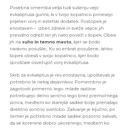
Posebna omemba velja tudi sušenju vejic
evkaliptusa gunnii, ki v tvojo kopalnico prinesejo
prijeten vonj in estetski dodatek. Postopek je
enostaven – izberi zdrave in sveže vejice, jih
previdno odreži ter jih nato poveži v šopek. Obesi
jih na
suho in temno mesto
, kjer se bodo
naravno posušile,. Ko so enkrat posušene, lahko
šopek obesiš v svojo kopalnico, kjer bodo
sproščale osvežujoč vonj evkaliptusa.
Skrb za evkaliptus je res enostavna, upoštevati je
potrebno le nekaj dejavnikov. Pomembno je
zagotoviti primerno lego: mlade rastline
potrebujejo delno senčno lego brez premočnega
sonca, medtem ko starejše sadike bolje prenašajo
direktno sončno svetlobo. Zalivanje je ključno, pri
čemer je potrebno mlade sadike pozorno zalivati,
da se korenine dobro ukoreninijo, medtem ko