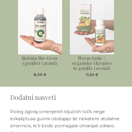
Biobizz Bio-Grow
Neem tonic /
(gnojilo) (250ml)
organsko škropivo
in gnojilo (100ml)
8,00
€
11,50
€
Dodatni nasveti
Poleg zgoraj omenjenih ključnih točk nege
evkaliptusa gunnii obstajajo še nekatere dodatne
smernice, ki ti bodo pomagale ohranjati zdravo