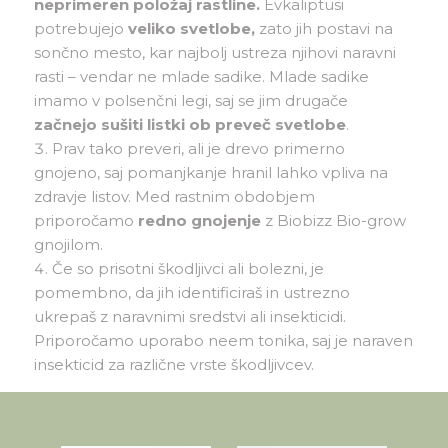
neprimeren položaj rastline.
Evkaliptusi
potrebujejo
veliko svetlobe,
zato jih postavi na
sončno mesto, kar najbolj ustreza njihovi naravni
rasti – vendar ne mlade sadike. Mlade sadike
imamo v polsenčni legi, saj se jim drugače
začnejo sušiti listki ob preveč svetlobe
.
Prav tako preveri, ali je drevo primerno
gnojeno, saj pomanjkanje hranil lahko vpliva na
zdravje listov. Med rastnim obdobjem
priporočamo
redno gnojenje
z Biobizz Bio-grow
gnojilom.
Če so prisotni škodljivci ali bolezni, je
pomembno, da jih identificiraš in ustrezno
ukrepaš z naravnimi sredstvi ali insekticidi.
Priporočamo uporabo neem tonika, saj je naraven
insekticid za različne vrste škodljivcev.