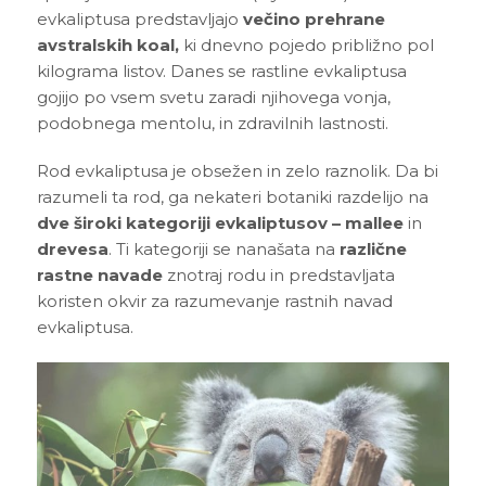
3D tiskani lonci
Preberi prispevek
evkaliptusa predstavljajo
večino prehrane
,00
€
avstralskih koal,
ki dnevno pojedo približno pol
Dodaj v košarico
kilograma listov. Danes se rastline evkaliptusa
gojijo po vsem svetu zaradi njihovega vonja,
podobnega mentolu, in zdravilnih lastnosti.
Rod evkaliptusa je obsežen in zelo raznolik. Da bi
razumeli ta rod, ga nekateri botaniki razdelijo na
dve široki kategoriji evkaliptusov – mallee
in
drevesa
. Ti kategoriji se nanašata na
različne
rastne navade
znotraj rodu in predstavljata
koristen okvir za razumevanje rastnih navad
evkaliptusa.