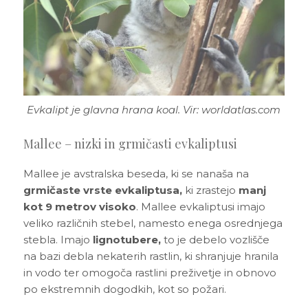
Evkalipt je glavna hrana koal. Vir: worldatlas.com
Mallee – nizki in grmičasti evkaliptusi
Mallee je avstralska beseda, ki se nanaša na
grmičaste vrste evkaliptusa,
ki zrastejo
manj
kot 9 metrov visoko
. Mallee evkaliptusi imajo
veliko različnih stebel, namesto enega osrednjega
stebla. Imajo
lignotubere,
to je debelo vozlišče
na bazi debla nekaterih rastlin, ki shranjuje hranila
in vodo ter omogoča rastlini preživetje in obnovo
po ekstremnih dogodkih, kot so požari.