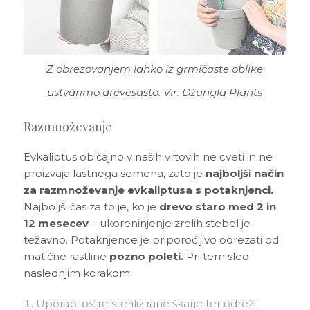
Z obrezovanjem lahko iz grmičaste oblike
ustvarimo drevesasto. Vir: Džungla Plants
Razmnoževanje
Evkaliptus običajno v naših vrtovih ne cveti in ne
proizvaja lastnega semena, zato je
najboljši način
za razmnoževanje evkaliptusa s potaknjenci.
Najboljši čas za to je, ko je
drevo staro med 2 in
12 mesecev
– ukoreninjenje zrelih stebel je
težavno. Potaknjence je priporočljivo odrezati od
matične rastline
pozno poleti.
Pri tem sledi
naslednjim korakom:
Uporabi ostre sterilizirane škarje ter odreži