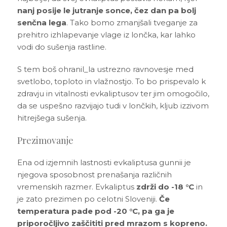
nanj posije le jutranje sonce, čez dan pa bolj
senčna lega
. Tako bomo zmanjšali tveganje za
prehitro izhlapevanje vlage iz lončka, kar lahko
vodi do sušenja rastline.
S tem boš ohranil_la ustrezno ravnovesje med
svetlobo, toploto in vlažnostjo. To bo prispevalo k
zdravju in vitalnosti evkaliptusov ter jim omogočilo,
da se uspešno razvijajo tudi v lončkih, kljub izzivom
hitrejšega sušenja.
Prezimovanje
Ena od izjemnih lastnosti evkaliptusa gunnii je
njegova sposobnost prenašanja različnih
vremenskih razmer. Evkaliptus
zdrži do -18 °C
in
je zato prezimen po celotni Sloveniji.
Če
temperatura pade pod -20 °C, pa ga je
priporočljivo zaščititi pred mrazom s kopreno.