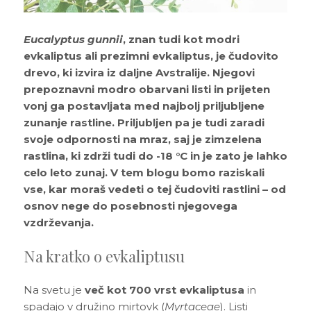
zanimajo stvari, katerih ni na seznamu? Želite
og
asne rastline
ali dodatki
edi sam in inspiracija
jeti specifično ponudbo za vaš produkt?
Eucalyptus gunnii
, znan tudi kot modri
70 724 385
rabne informacije
rabne informacije
 zunanjih rastlin
 o Džungla Plants
evkaliptus ali prezimni evkaliptus, je čudovito
iporočamo
nfo@dzungla-plants.com
drevo, ki izvira iz daljne Avstralije. Njegovi
rabne informacije
prepoznavni modro obarvani listi in prijeten
ška 135, Ljubljana Vič
vonj ga postavljata med najbolj priljubljene
deljek, sreda, četrtek in petek: 11:00-19:00
zunanje rastline. Priljubljen pa je tudi zaradi
k in sobota: 9:00-15:00
svoje odpornosti na mraz, saj je zimzelena
rastlina, ki zdrži tudi do -18 °C in je zato je lahko
celo leto zunaj. V tem blogu bomo raziskali
vse, kar moraš vedeti o tej čudoviti rastlini – od
ajboljših notranjih rastlin za tvoj dom
ivanje z mero: Higrometer kot
osnov nege do posebnosti njegovega
ogrešljiv pripomoček za tvoje rastline
ščeš popolne notranje rastline za svoj dom, je
vzdrževanja.
verzalno pravilo - kdaj, kako in koliko
embno izbrati lepe in zanimive, predvsem pa
av se zalivanje rastlin zdi preprosto, je v resnici
ti rastlino?
tavne rastline. Za lažjo…
o precej zapleteno. Preveč vode lahko povzroči
Na kratko o evkaliptusu
obo korenin, premalo pa…
ogostejše vprašanje, ki nam ga ljudje zastavljajo,
ka s krošnjo (Olea europaea) (L)
Preberi prispevek
ovezano z zalivanjem rastlin. Odgovor na to
Preberi prispevek
Na svetu je
več kot 700 vrst evkaliptusa
in
lede na letni čas, vsi sanjamo o toplih
šanje ni ravno najenostavnejši, saj…
teranskih plažah. In če me prineseš…
spadajo v družino mirtovk (
Myrtaceae
). Listi