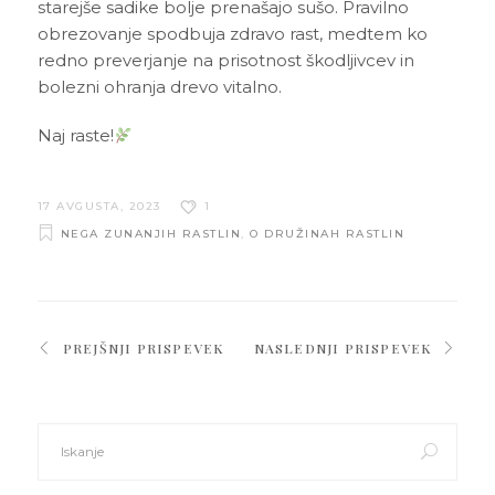
starejše sadike bolje prenašajo sušo. Pravilno
obrezovanje spodbuja zdravo rast, medtem ko
redno preverjanje na prisotnost škodljivcev in
bolezni ohranja drevo vitalno.
Naj raste!
17 AVGUSTA, 2023
1
NEGA ZUNANJIH RASTLIN
,
O DRUŽINAH RASTLIN
PREJŠNJI PRISPEVEK
NASLEDNJI PRISPEVEK
Search
for: