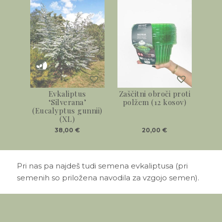
Evkaliptus
Zaščitni obroči proti
‘Silverana’
polžem (12 kosov)
(Eucalyptus gunnii)
(XL)
38,00
€
20,00
€
Pri nas pa najdeš tudi semena evkaliptusa (pri
semenih so priložena navodila za vzgojo semen).