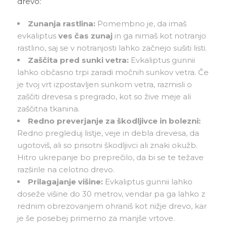
drevo:
Zunanja rastlina:
Pomembno je, da imaš
evkaliptus
ves čas zunaj
in ga nimaš kot notranjo
rastlino, saj se v notranjosti lahko začnejo sušiti listi.
Zaščita pred sunki vetra:
Evkaliptus gunnii
lahko občasno trpi zaradi močnih sunkov vetra. Če
je tvoj vrt izpostavljen sunkom vetra, razmisli o
zaščiti drevesa s pregrado, kot so žive meje ali
zaščitna tkanina.
Redno preverjanje za škodljivce in bolezni:
Redno pregleduj listje, veje in debla drevesa, da
ugotoviš, ali so prisotni škodljivci ali znaki okužb.
Hitro ukrepanje bo preprečilo, da bi se te težave
razširile na celotno drevo.
Prilagajanje višine:
Evkaliptus gunnii lahko
doseže višine do 30 metrov, vendar pa ga lahko z
rednim obrezovanjem ohraniš kot nižje drevo, kar
je še posebej primerno za manjše vrtove.